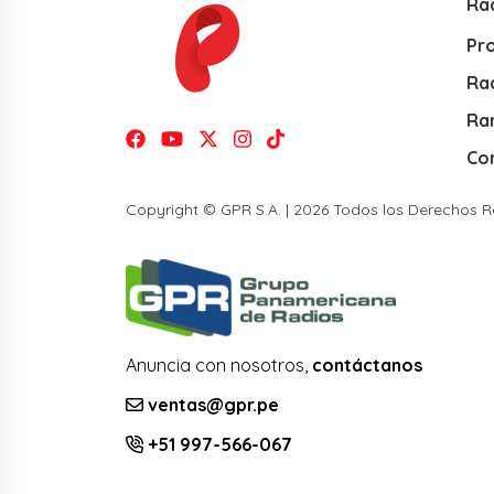
Ra
Pr
Rad
Ra
Co
Copyright © GPR S.A. | 2026 Todos los Derechos 
Anuncia con nosotros,
contáctanos
ventas@gpr.pe
+51 997-566-067