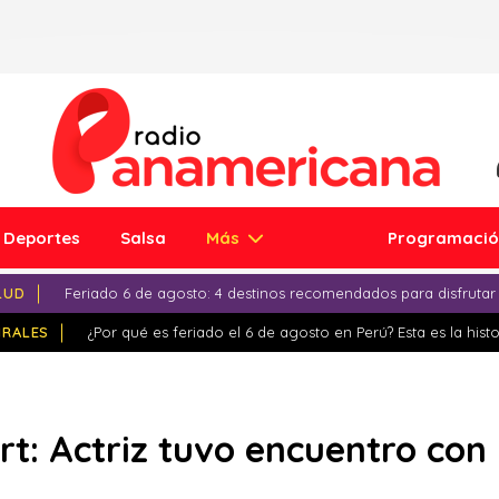
Deportes
Salsa
Más
Programaci
LUD
Feriado 6 de agosto: 4 destinos recomendados para disfrutar
IRALES
¿Por qué es feriado el 6 de agosto en Perú? Esta es la histo
t: Actriz tuvo encuentro con 