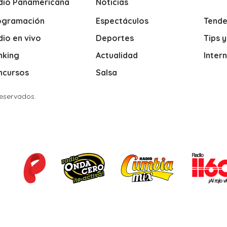
dio Panamericana
Noticias
ogramación
Espectáculos
Tende
io en vivo
Deportes
Tips 
nking
Actualidad
Inter
ncursos
Salsa
Reservados.