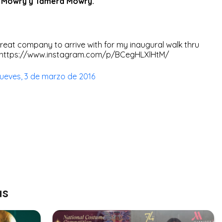
 Mowry y Tamera Mowry.
 Great company to arrive with for my inaugural walk thru
yhttps://www.instagram.com/p/BCegHLXlHtM/
jueves, 3 de marzo de 2016
as