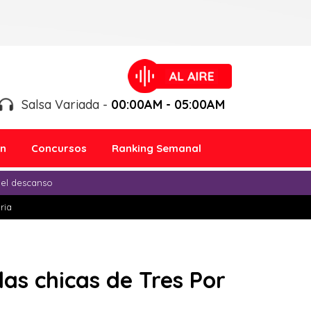
Salsa Variada -
00:00AM - 05:00AM
ón
Concursos
Ranking Semanal
 el descanso
ria
las chicas de Tres Por