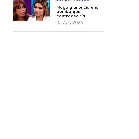
Magaly anuncia una
bomba que
contradeciría
comunicado de La
05 Ago 2026
Bella Luz: “Hay un
audio”