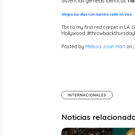
Sister», las gemelas idénticas
Tia
Alegra tus días con nuestra radio en vivo
Tbt to my first red carpet in LA.
Hollywood. #throwbackthursda
Posted by
Melissa Joan Hart
on
INTERNACIONALES
Noticias relacionad