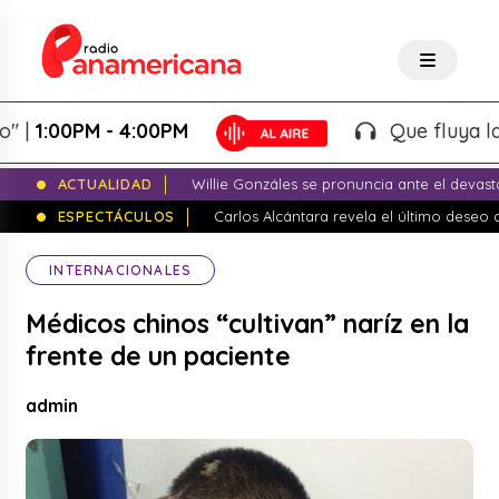
:00PM - 4:00PM
Que fluya la tard
ACTUALIDAD
Willie Gonzáles se pronuncia ante el devas
ESPECTÁCULOS
Carlos Alcántara revela el último dese
INTERNACIONALES
Médicos chinos “cultivan” naríz en la
frente de un paciente
admin