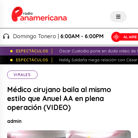
Domingo Tonero |
6:00AM - 6:00PM
ESPECTÁCULOS
Óscar Custodio pone en duda video de N
ESPECTÁCULOS
Naldy Saldaña niega relación con César
VIRALES
Médico cirujano baila al mismo
estilo que Anuel AA en plena
operación (VIDEO)
admin