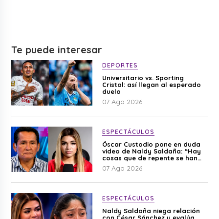
Te puede interesar
DEPORTES
Universitario vs. Sporting
Cristal: así llegan al esperado
duelo
07 Ago 2026
ESPECTÁCULOS
Óscar Custodio pone en duda
video de Naldy Saldaña: “Hay
cosas que de repente se han
editado”
07 Ago 2026
ESPECTÁCULOS
Naldy Saldaña niega relación
con César Sánchez y evalúa