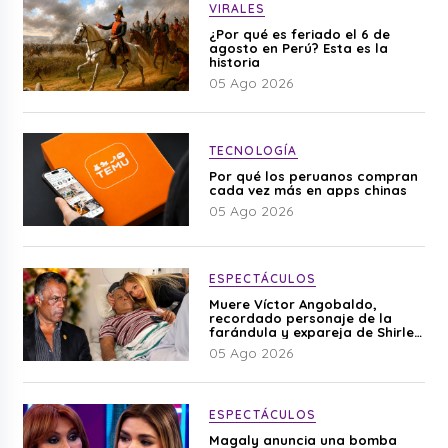
VIRALES
¿Por qué es feriado el 6 de
agosto en Perú? Esta es la
historia
05 Ago 2026
TECNOLOGÍA
Por qué los peruanos compran
cada vez más en apps chinas
05 Ago 2026
ESPECTÁCULOS
Muere Víctor Angobaldo,
recordado personaje de la
farándula y expareja de Shirley
Cherres
05 Ago 2026
ESPECTÁCULOS
Magaly anuncia una bomba