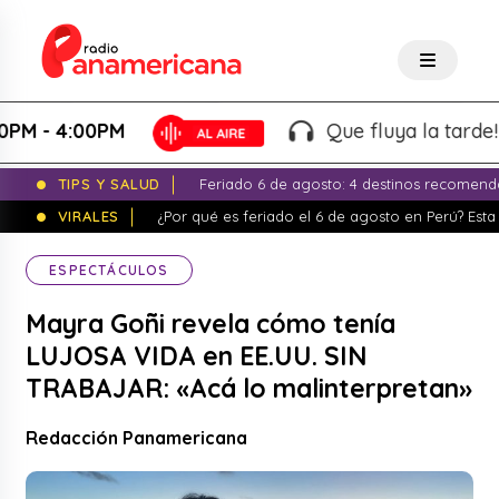
 4:00PM
Que fluya la tarde! - Mar
TIPS Y SALUD
Feriado 6 de agosto: 4 destinos recomend
VIRALES
¿Por qué es feriado el 6 de agosto en Perú? Esta 
ESPECTÁCULOS
Mayra Goñi revela cómo tenía
LUJOSA VIDA en EE.UU. SIN
TRABAJAR: «Acá lo malinterpretan»
Redacción Panamericana