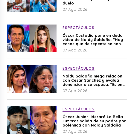
duelo
07 Ago 2026
ESPECTÁCULOS
Óscar Custodio pone en duda
video de Naldy Saldaña: “Hay
cosas que de repente se han
editado”
07 Ago 2026
ESPECTÁCULOS
Naldy Saldaña niega relación
con César Sánchez y evalúa
denunciar a su esposa: “Es una
difamación”
07 Ago 2026
ESPECTÁCULOS
Óscar Junior liderará La Bella
Luz tras salida de su padre por
polémica con Naldy Saldaña
07 Ago 2026