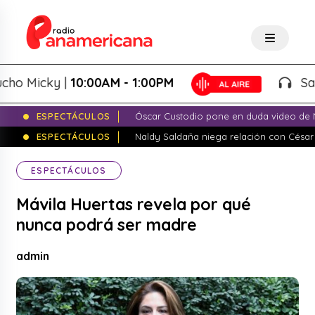
 Micky |
10:00AM - 1:00PM
Salsa d
ESPECTÁCULOS
Óscar Custodio pone en duda video de N
ESPECTÁCULOS
Naldy Saldaña niega relación con César
ESPECTÁCULOS
Mávila Huertas revela por qué
nunca podrá ser madre
admin