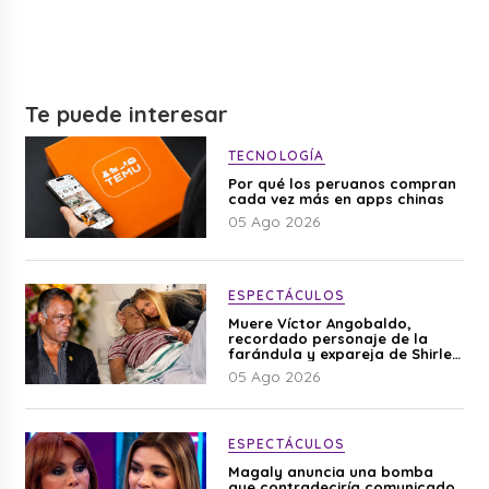
Te puede interesar
TECNOLOGÍA
Por qué los peruanos compran
cada vez más en apps chinas
05 Ago 2026
ESPECTÁCULOS
Muere Víctor Angobaldo,
recordado personaje de la
farándula y expareja de Shirley
Cherres
05 Ago 2026
ESPECTÁCULOS
Magaly anuncia una bomba
que contradeciría comunicado