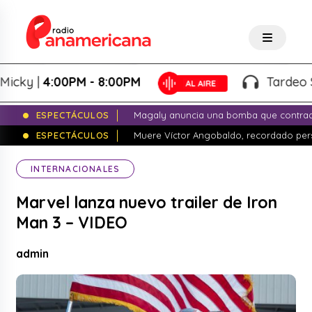
ky |
4:00PM - 8:00PM
Tardeo Sals
ESPECTÁCULOS
Magaly anuncia una bomba que contrade
ESPECTÁCULOS
Muere Víctor Angobaldo, recordado pers
INTERNACIONALES
Marvel lanza nuevo trailer de Iron
Man 3 – VIDEO
admin