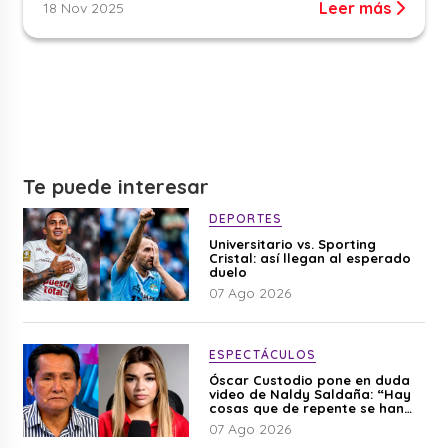
Leer más
18 Nov 2025
Te puede interesar
DEPORTES
Universitario vs. Sporting
Cristal: así llegan al esperado
duelo
07 Ago 2026
ESPECTÁCULOS
Óscar Custodio pone en duda
video de Naldy Saldaña: “Hay
cosas que de repente se han
editado”
07 Ago 2026