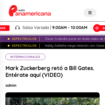
Salsa Variada |
9:00AM - 10:00AM
ESPECTÁCULOS
Óscar Custodio pone en duda video de N
ESPECTÁCULOS
Naldy Saldaña niega relación con César
INTERNACIONALES
Mark Zuckerberg retó a Bill Gates.
Entérate aquí (VIDEO)
admin