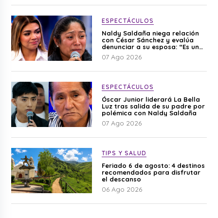
ESPECTÁCULOS
Naldy Saldaña niega relación
con César Sánchez y evalúa
denunciar a su esposa: “Es una
difamación”
07 Ago 2026
ESPECTÁCULOS
Óscar Junior liderará La Bella
Luz tras salida de su padre por
polémica con Naldy Saldaña
07 Ago 2026
TIPS Y SALUD
Feriado 6 de agosto: 4 destinos
recomendados para disfrutar
el descanso
06 Ago 2026