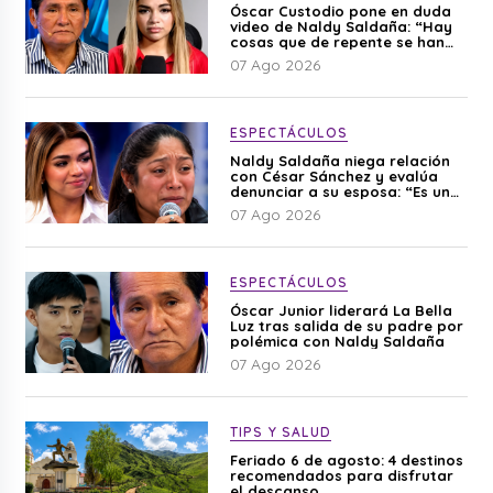
Óscar Custodio pone en duda
video de Naldy Saldaña: “Hay
cosas que de repente se han
editado”
07 Ago 2026
ESPECTÁCULOS
Naldy Saldaña niega relación
con César Sánchez y evalúa
denunciar a su esposa: “Es una
difamación”
07 Ago 2026
ESPECTÁCULOS
Óscar Junior liderará La Bella
Luz tras salida de su padre por
polémica con Naldy Saldaña
07 Ago 2026
TIPS Y SALUD
Feriado 6 de agosto: 4 destinos
recomendados para disfrutar
el descanso