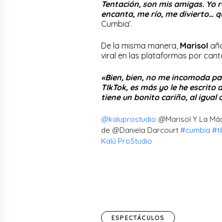
Tentación, son mis amigas. Yo r
encanta, me río, me divierto… q
Cumbia’.
De la misma manera,
Marisol
aña
viral en las plataformas por cant
«Bien, bien, no me incomoda par
TIkTok, es más yo le he escrito a
tiene un bonito cariño, al igual 
@kaluprostudio
@Marisol Y La Mági
de @Daniela Darcourt
#cumbia
#t
Kalú ProStudio
ESPECTÁCULOS