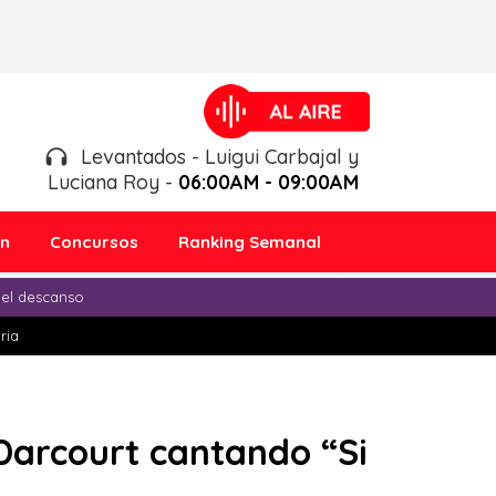
Levantados - Luigui Carbajal y
Luciana Roy -
06:00AM - 09:00AM
ón
Concursos
Ranking Semanal
 el descanso
ria
 Darcourt cantando “Si