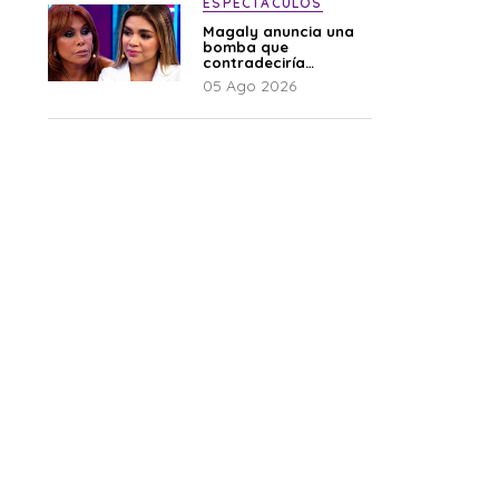
ESPECTÁCULOS
Magaly anuncia una
bomba que
contradeciría
comunicado de La
05 Ago 2026
Bella Luz: “Hay un
audio”