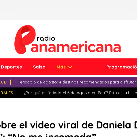
Deportes
Salsa
Más
Programaci
LUD
Feriado 6 de agosto: 4 destinos recomendados para disfrutar
IRALES
¿Por qué es feriado el 6 de agosto en Perú? Esta es la histo
obre el video viral de Daniela