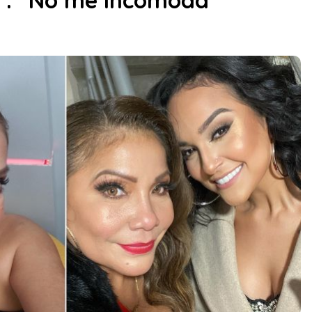
r”: “No me incomoda”