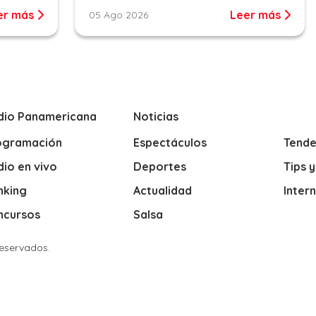
er más
Leer más
05 Ago 2026
dio Panamericana
Noticias
ogramación
Espectáculos
Tende
io en vivo
Deportes
Tips 
nking
Actualidad
Inter
ncursos
Salsa
Reservados.