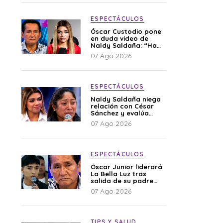
ESPECTÁCULOS
Óscar Custodio pone
en duda video de
Naldy Saldaña: “Hay
cosas que de repente
07 Ago 2026
se han editado”
ESPECTÁCULOS
Naldy Saldaña niega
relación con César
Sánchez y evalúa
denunciar a su
07 Ago 2026
esposa: “Es una
difamación”
ESPECTÁCULOS
Óscar Junior liderará
La Bella Luz tras
salida de su padre
por polémica con
07 Ago 2026
Naldy Saldaña
TIPS Y SALUD