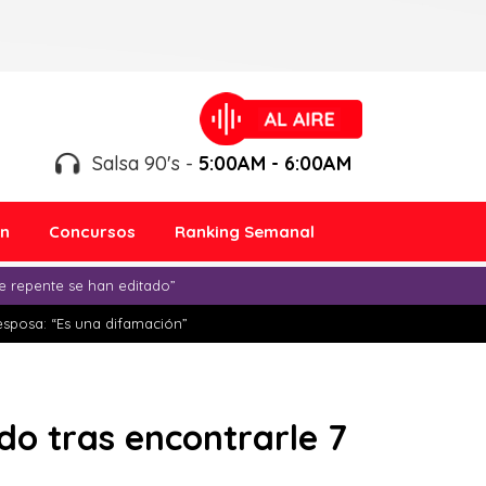
Salsa 90's -
5:00AM - 6:00AM
ón
Concursos
Ranking Semanal
e repente se han editado”
esposa: “Es una difamación”
do tras encontrarle 7