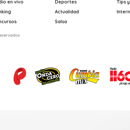
io en vivo
Deportes
Tips 
nking
Actualidad
Inter
ncursos
Salsa
Reservados.