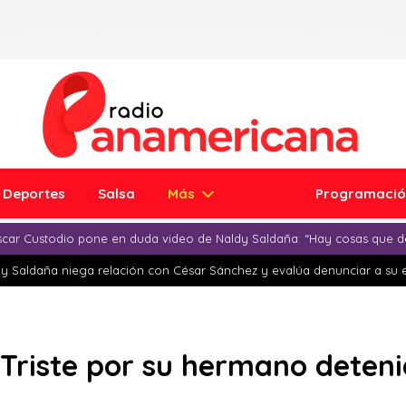
Deportes
Salsa
Más
Programaci
car Custodio pone en duda video de Naldy Saldaña: “Hay cosas que d
y Saldaña niega relación con César Sánchez y evalúa denunciar a su 
: Triste por su hermano deteni