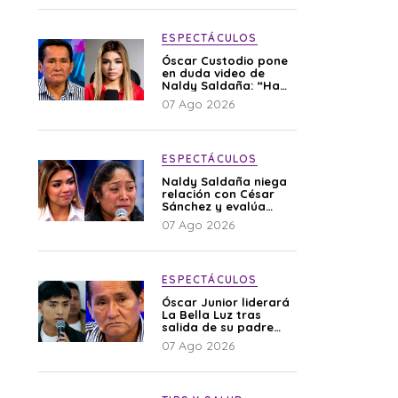
ESPECTÁCULOS
Óscar Custodio pone
en duda video de
Naldy Saldaña: “Hay
cosas que de repente
07 Ago 2026
se han editado”
ESPECTÁCULOS
Naldy Saldaña niega
relación con César
Sánchez y evalúa
denunciar a su
07 Ago 2026
esposa: “Es una
difamación”
ESPECTÁCULOS
Óscar Junior liderará
La Bella Luz tras
salida de su padre
por polémica con
07 Ago 2026
Naldy Saldaña