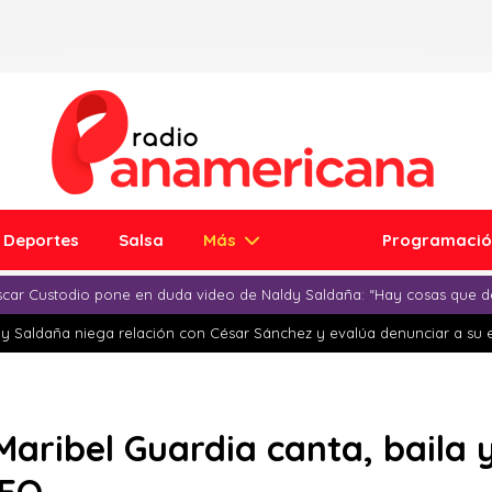
Deportes
Salsa
Más
Programaci
car Custodio pone en duda video de Naldy Saldaña: “Hay cosas que d
y Saldaña niega relación con César Sánchez y evalúa denunciar a su 
Maribel Guardia canta, baila