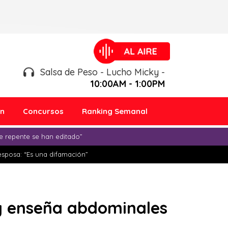
Salsa de Peso - Lucho Micky -
10:00AM - 1:00PM
ón
Concursos
Ranking Semanal
e repente se han editado”
esposa: “Es una difamación”
 y enseña abdominales