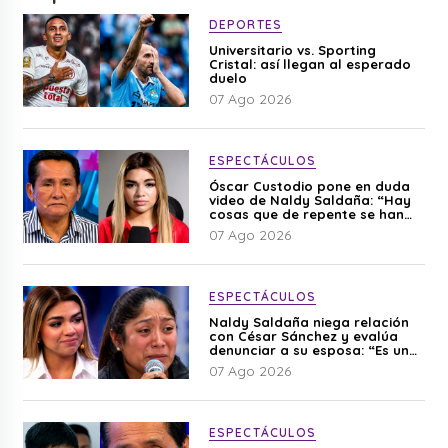
DEPORTES
Universitario vs. Sporting
Cristal: así llegan al esperado
duelo
07 Ago 2026
ESPECTÁCULOS
Óscar Custodio pone en duda
video de Naldy Saldaña: “Hay
cosas que de repente se han
editado”
07 Ago 2026
ESPECTÁCULOS
Naldy Saldaña niega relación
con César Sánchez y evalúa
denunciar a su esposa: “Es una
difamación”
07 Ago 2026
ESPECTÁCULOS