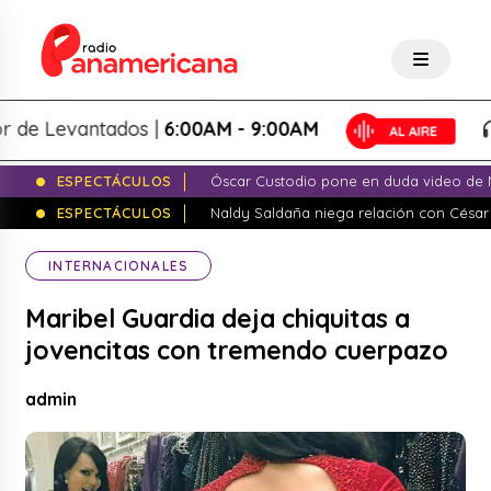
 Levantados |
6:00AM - 9:00AM
L
ESPECTÁCULOS
Óscar Custodio pone en duda video de N
ESPECTÁCULOS
Naldy Saldaña niega relación con César
INTERNACIONALES
Maribel Guardia deja chiquitas a
jovencitas con tremendo cuerpazo
admin