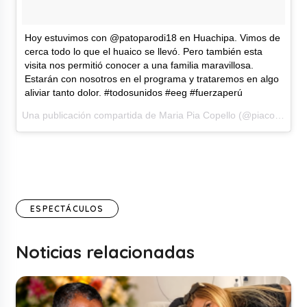
Hoy estuvimos con @patoparodi18 en Huachipa. Vimos de
cerca todo lo que el huaico se llevó. Pero también esta
visita nos permitió conocer a una familia maravillosa.
Estarán con nosotros en el programa y trataremos en algo
aliviar tanto dolor. #todosunidos #eeg #fuerzaperú
Una publicación compartida de Maria Pia Copello (@piacopello) el22 de Mar de 2017 a la(s) 12:03 PDT
ESPECTÁCULOS
Noticias relacionadas