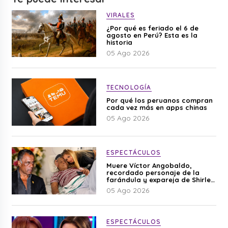
VIRALES
¿Por qué es feriado el 6 de
agosto en Perú? Esta es la
historia
05 Ago 2026
TECNOLOGÍA
Por qué los peruanos compran
cada vez más en apps chinas
05 Ago 2026
ESPECTÁCULOS
Muere Víctor Angobaldo,
recordado personaje de la
farándula y expareja de Shirley
Cherres
05 Ago 2026
ESPECTÁCULOS