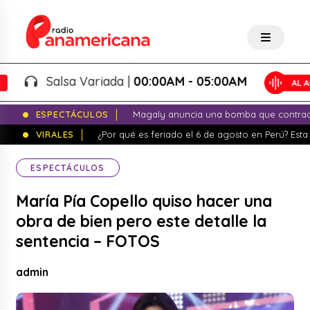
Salsa Variada |
00:00AM - 05:00AM
ESPECTÁCULOS
Magaly anuncia una bomba que contrade
VIRALES
¿Por qué es feriado el 6 de agosto en Perú? Esta 
ESPECTÁCULOS
María Pía Copello quiso hacer una
obra de bien pero este detalle la
sentencia – FOTOS
admin