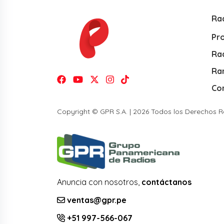
Ra
Pr
Rad
Ra
Co
Copyright © GPR S.A. | 2026 Todos los Derechos 
Anuncia con nosotros,
contáctanos
ventas@gpr.pe
+51 997-566-067