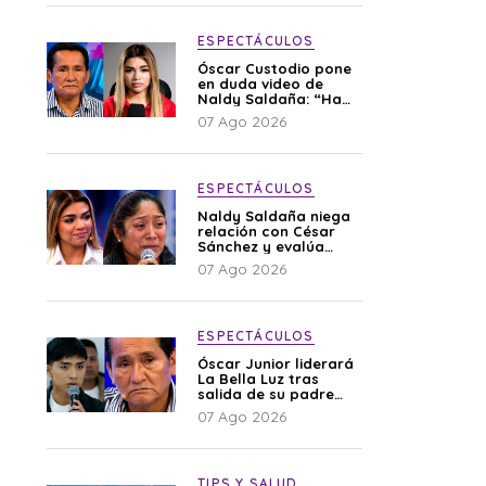
ESPECTÁCULOS
Óscar Custodio pone
en duda video de
Naldy Saldaña: “Hay
cosas que de repente
07 Ago 2026
se han editado”
ESPECTÁCULOS
Naldy Saldaña niega
relación con César
Sánchez y evalúa
denunciar a su
07 Ago 2026
esposa: “Es una
difamación”
ESPECTÁCULOS
Óscar Junior liderará
La Bella Luz tras
salida de su padre
por polémica con
07 Ago 2026
Naldy Saldaña
TIPS Y SALUD