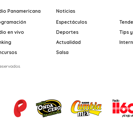
dio Panamericana
Noticias
ogramación
Espectáculos
Tende
io en vivo
Deportes
Tips 
nking
Actualidad
Inter
ncursos
Salsa
Reservados.