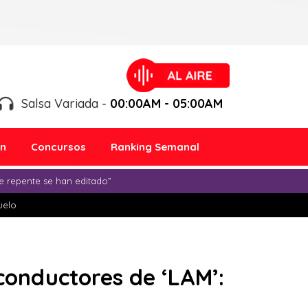
Salsa Variada -
00:00AM - 05:00AM
ón
Concursos
Ranking Semanal
e repente se han editado”
duelo
 conductores de ‘LAM’: