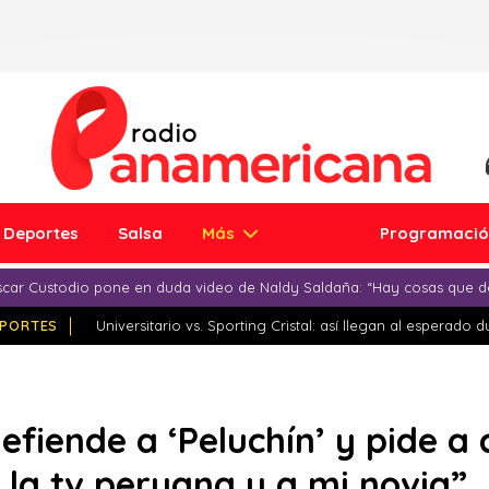
Deportes
Salsa
Más
Programaci
car Custodio pone en duda video de Naldy Saldaña: “Hay cosas que d
PORTES
Universitario vs. Sporting Cristal: así llegan al esperado 
defiende a ‘Peluchín’ y pide a
 la tv peruana y a mi novia”