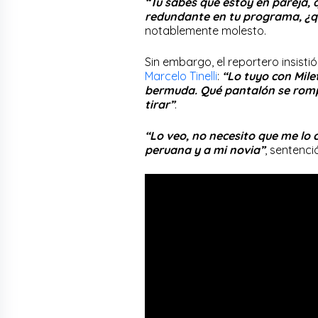
“Tú sabes que estoy en pareja, 
redundante en tu programa, ¿qu
notablemente molesto.
Sin embargo, el reportero insist
Marcelo Tinelli
:
“Lo tuyo con Mile
bermuda. Qué pantalón se rompi
tirar”
.
“Lo veo, no necesito que me lo c
peruana y a mi novia”
, sentenci