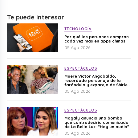
Te puede interesar
TECNOLOGÍA
Por qué los peruanos compran
cada vez más en apps chinas
05 Ago 2026
ESPECTÁCULOS
Muere Víctor Angobaldo,
recordado personaje de la
farándula y expareja de Shirley
Cherres
05 Ago 2026
ESPECTÁCULOS
Magaly anuncia una bomba
que contradeciría comunicado
de La Bella Luz: “Hay un audio”
05 Ago 2026