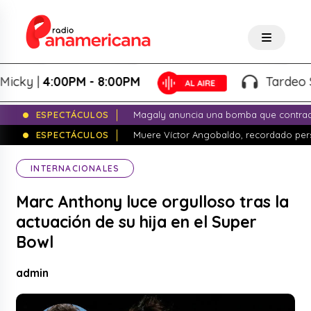
y |
4:00PM - 8:00PM
Tardeo Salse
ESPECTÁCULOS
Magaly anuncia una bomba que contrade
ESPECTÁCULOS
Muere Víctor Angobaldo, recordado pers
INTERNACIONALES
Marc Anthony luce orgulloso tras la
actuación de su hija en el Super
Bowl
admin