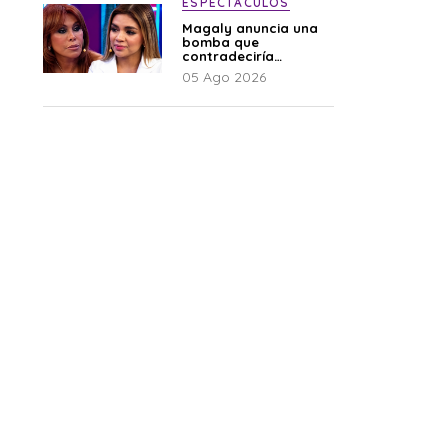
ESPECTÁCULOS
Magaly anuncia una
bomba que
contradeciría
comunicado de La
05 Ago 2026
Bella Luz: “Hay un
audio”