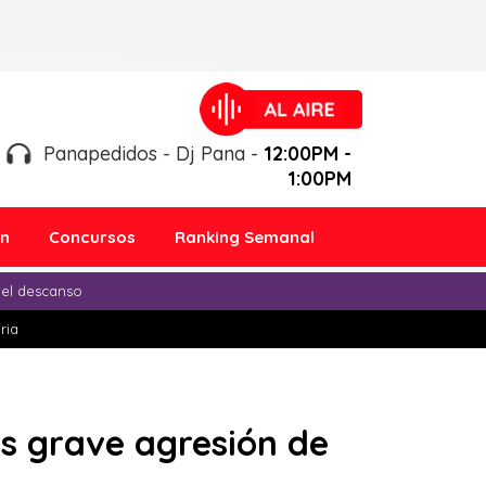
Panapedidos - Dj Pana -
12:00PM -
1:00PM
ón
Concursos
Ranking Semanal
 el descanso
ria
s grave agresión de