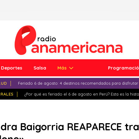
Deportes
Salsa
Más
Programaci
LUD
Feriado 6 de agosto: 4 destinos recomendados para disfrutar
IRALES
¿Por qué es feriado el 6 de agosto en Perú? Esta es la histo
dra Baigorria REAPARECE tra