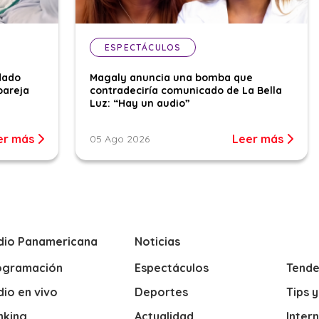
ESPECTÁCULOS
dado
Magaly anuncia una bomba que
pareja
contradeciría comunicado de La Bella
Luz: “Hay un audio”
er más
Leer más
05 Ago 2026
dio Panamericana
Noticias
ogramación
Espectáculos
Tende
io en vivo
Deportes
Tips 
nking
Actualidad
Inter