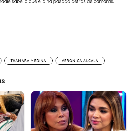
adie sabe lo que ella ha pasado detrás de cámaras.
THAMARA MEDINA
VERÓNICA ALCALÁ
as