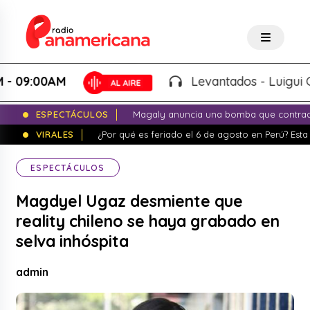
9:00AM
Levantados - Luigui Carba
ESPECTÁCULOS
Magaly anuncia una bomba que contrade
VIRALES
¿Por qué es feriado el 6 de agosto en Perú? Esta 
ESPECTÁCULOS
Magdyel Ugaz desmiente que
reality chileno se haya grabado en
selva inhóspita
admin