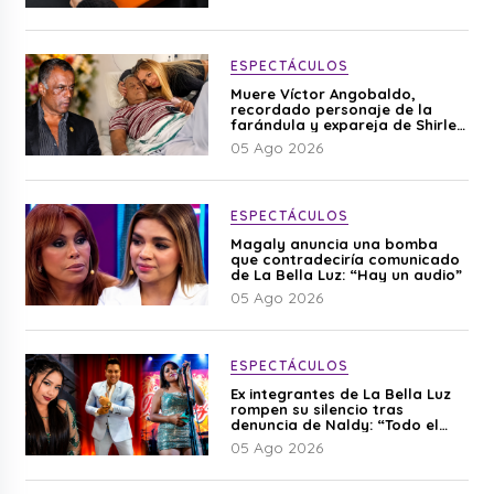
ESPECTÁCULOS
Muere Víctor Angobaldo,
recordado personaje de la
farándula y expareja de Shirley
Cherres
05 Ago 2026
ESPECTÁCULOS
Magaly anuncia una bomba
que contradeciría comunicado
de La Bella Luz: “Hay un audio”
05 Ago 2026
ESPECTÁCULOS
Ex integrantes de La Bella Luz
rompen su silencio tras
denuncia de Naldy: “Todo el
mundo lo sabía”
05 Ago 2026