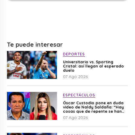
Te puede interesar
DEPORTES
Universitario vs. Sporting
Cristal: así llegan al esperado
duelo
07 Ago 2026
ESPECTÁCULOS
Óscar Custodio pone en duda
video de Naldy Saldaña: “Hay
cosas que de repente se han
editado”
07 Ago 2026