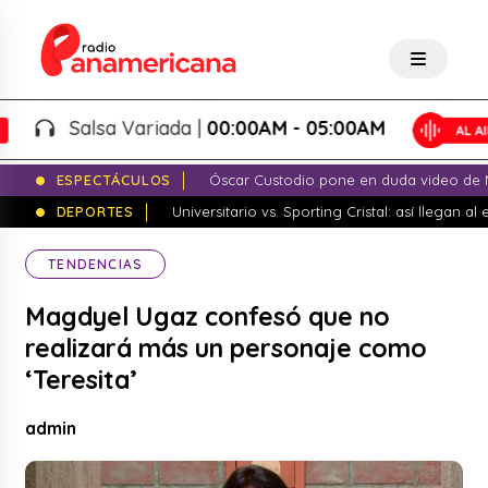
Salsa Variada |
00:00AM - 05:00AM
ESPECTÁCULOS
Óscar Custodio pone en duda video de N
DEPORTES
Universitario vs. Sporting Cristal: así llegan a
TENDENCIAS
Magdyel Ugaz confesó que no
realizará más un personaje como
‘Teresita’
admin