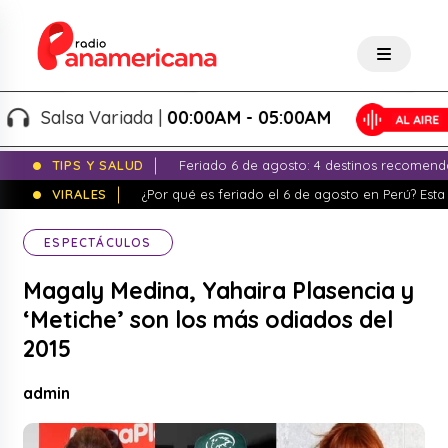
Salsa Variada |
00:00AM - 05:00AM
TIPS Y SALUD
Feriado 6 de agosto: 4 destinos recomend
VIRALES
¿Por qué es feriado el 6 de agosto en Perú? Esta 
ESPECTÁCULOS
Magaly Medina, Yahaira Plasencia y
‘Metiche’ son los más odiados del
2015
admin