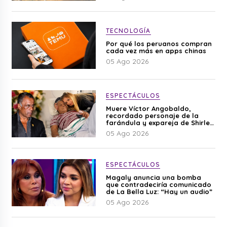
TECNOLOGÍA
Por qué los peruanos compran
cada vez más en apps chinas
05 Ago 2026
ESPECTÁCULOS
Muere Víctor Angobaldo,
recordado personaje de la
farándula y expareja de Shirley
Cherres
05 Ago 2026
ESPECTÁCULOS
Magaly anuncia una bomba
que contradeciría comunicado
de La Bella Luz: “Hay un audio”
05 Ago 2026