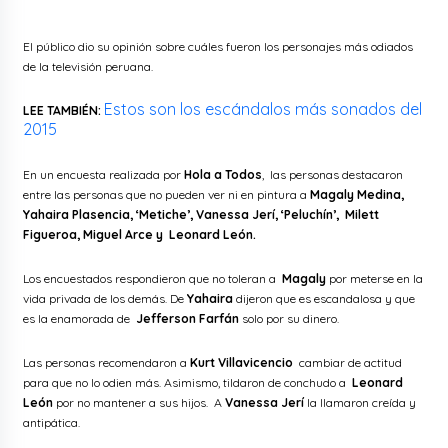
El público dio su opinión sobre cuáles fueron los personajes más odiados
de la televisión peruana.
Estos son los escándalos más sonados del
LEE TAMBIÉN:
2015
En un encuesta realizada por
Hola a Todos
, las personas destacaron
entre las personas que no pueden ver ni en pintura a
Magaly Medina,
Yahaira Plasencia, ‘Metiche’, Vanessa Jerí, ‘Peluchín’, Milett
Figueroa, Miguel Arce y Leonard León.
Los encuestados respondieron que no toleran a
Magaly
por meterse en la
vida privada de los demás. De
Yahaira
dijeron que es escandalosa y que
es la enamorada de
Jefferson Farfán
solo por su dinero.
Las personas
recomendaron a
Kurt Villavicencio
cambiar de actitud
para que no lo odien más. Asimismo, tildaron de conchudo a
Leonard
León
por no mantener a sus hijos. A
Vanessa Jerí
la llamaron creída y
antipática.