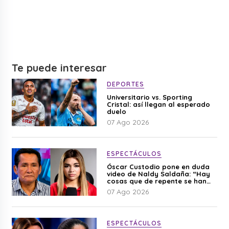
Te puede interesar
DEPORTES
Universitario vs. Sporting
Cristal: así llegan al esperado
duelo
07 Ago 2026
ESPECTÁCULOS
Óscar Custodio pone en duda
video de Naldy Saldaña: “Hay
cosas que de repente se han
editado”
07 Ago 2026
ESPECTÁCULOS