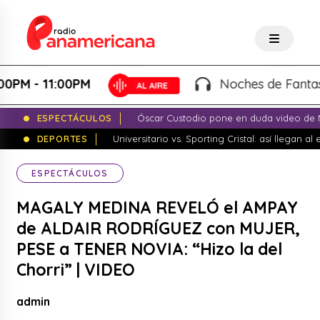
 11:00PM
Noches de Fantasía - Ka
ESPECTÁCULOS
Óscar Custodio pone en duda video de N
DEPORTES
Universitario vs. Sporting Cristal: así llegan a
ESPECTÁCULOS
MAGALY MEDINA REVELÓ el AMPAY
de ALDAIR RODRÍGUEZ con MUJER,
PESE a TENER NOVIA: “Hizo la del
Chorri” | VIDEO
admin