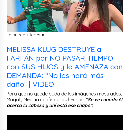
Te puede interesar
MELISSA KLUG DESTRUYE a
FARFÁN por NO PASAR TIEMPO
con SUS HIJOS y lo AMENAZA con
DEMANDA: “No les hará más
daño” | VIDEO
Para que no quede duda de las imágenes mostradas,
Magaly Medina confirmó los hechos.
“Se ve cuando él
acerca la cabeza y ahí está ese chape”.