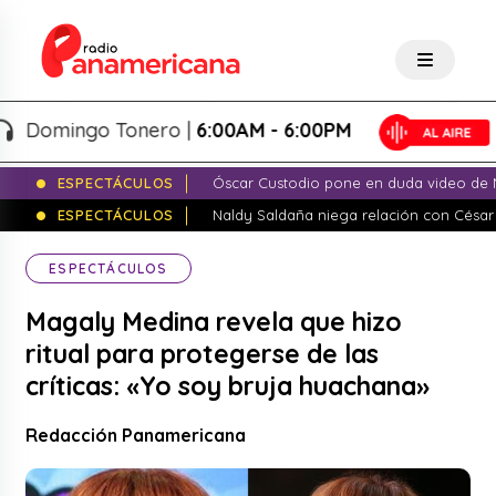
mingo Tonero |
6:00AM - 6:00PM
ESPECTÁCULOS
Óscar Custodio pone en duda video de N
ESPECTÁCULOS
Naldy Saldaña niega relación con César
ESPECTÁCULOS
Magaly Medina revela que hizo
ritual para protegerse de las
críticas: «Yo soy bruja huachana»
Redacción Panamericana