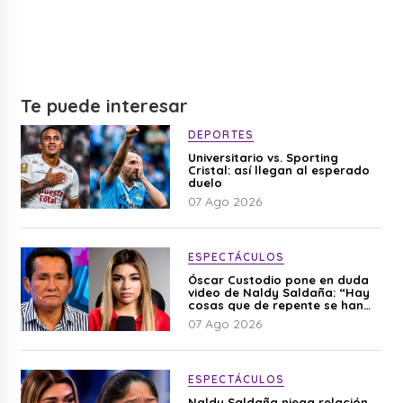
Te puede interesar
DEPORTES
Universitario vs. Sporting
Cristal: así llegan al esperado
duelo
07 Ago 2026
ESPECTÁCULOS
Óscar Custodio pone en duda
video de Naldy Saldaña: “Hay
cosas que de repente se han
editado”
07 Ago 2026
ESPECTÁCULOS
Naldy Saldaña niega relación