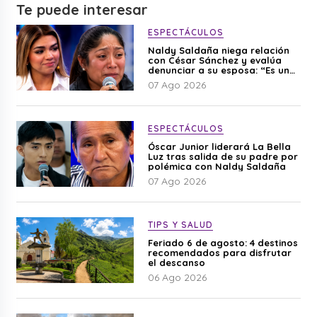
Te puede interesar
ESPECTÁCULOS
Naldy Saldaña niega relación
con César Sánchez y evalúa
denunciar a su esposa: “Es una
difamación”
07 Ago 2026
ESPECTÁCULOS
Óscar Junior liderará La Bella
Luz tras salida de su padre por
polémica con Naldy Saldaña
07 Ago 2026
TIPS Y SALUD
Feriado 6 de agosto: 4 destinos
recomendados para disfrutar
el descanso
06 Ago 2026