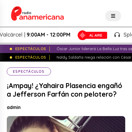
árcel |
9:00AM - 12:00PM
Splash! 
ESPECTÁCULOS
Óscar Junior liderará La Bella Luz tras 
ESPECTÁCULOS
Naldy Saldaña niega relación con César
ESPECTÁCULOS
¡Ampay! ¿Yahaira Plasencia engañó
a Jefferson Farfán con pelotero?
admin