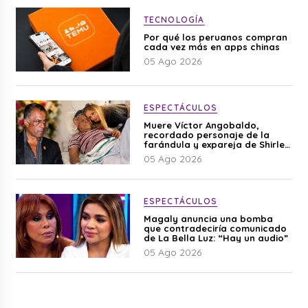
TECNOLOGÍA
Por qué los peruanos compran
cada vez más en apps chinas
05 Ago 2026
ESPECTÁCULOS
Muere Víctor Angobaldo,
recordado personaje de la
farándula y expareja de Shirley
Cherres
05 Ago 2026
ESPECTÁCULOS
Magaly anuncia una bomba
que contradeciría comunicado
de La Bella Luz: “Hay un audio”
05 Ago 2026