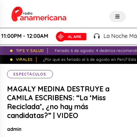
0PM - 12:00AM
La Noche Más Lind
TIPS Y SALUD
Feriado 6 de agosto: 4 destinos recomend
VIRALES
¿Por qué es feriado el 6 de agosto en Perú? Esta 
ESPECTÁCULOS
MAGALY MEDINA DESTRUYE a
CAMILA ESCRIBENS: “La ‘Miss
Reciclada’, ¿no hay más
candidatas?” | VIDEO
admin