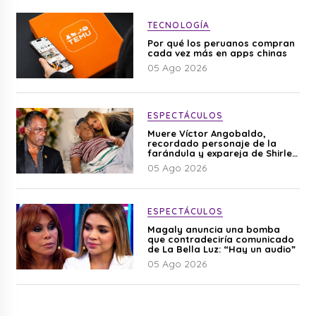
TECNOLOGÍA
Por qué los peruanos compran
cada vez más en apps chinas
05 Ago 2026
ESPECTÁCULOS
Muere Víctor Angobaldo,
recordado personaje de la
farándula y expareja de Shirley
Cherres
05 Ago 2026
ESPECTÁCULOS
Magaly anuncia una bomba
que contradeciría comunicado
de La Bella Luz: “Hay un audio”
05 Ago 2026