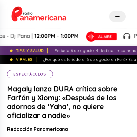
j Pana |
12:00PM - 1:00PM
Panape
TIPS Y SALUD
Feriado 6 de agosto: 4 destinos recomend
VIRALES
¿Por qué es feriado el 6 de agosto en Perú? Esta 
ESPECTÁCULOS
Magaly lanza DURA crítica sobre
Farfán y Xiomy: «Después de los
adornos de ‘Yaha’, no quiere
oficializar a nadie»
Redacción Panamericana