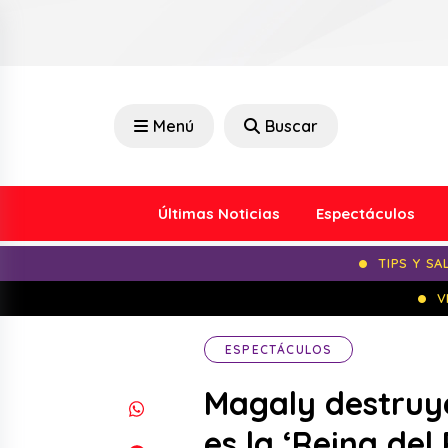
Menú
Buscar
Últimas Noticias
Espectáculos
TIPS Y SA
V
ESPECTÁCULOS
Magaly destruye
es la ‘Reina del