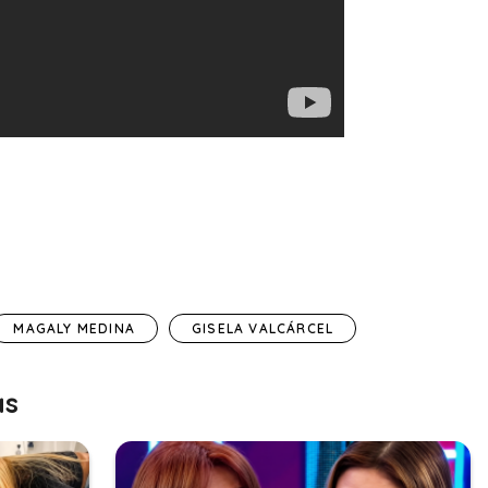
MAGALY MEDINA
GISELA VALCÁRCEL
as