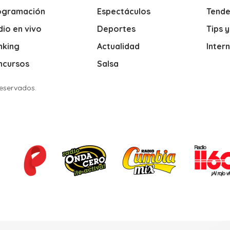
ogramación
Espectáculos
Tende
io en vivo
Deportes
Tips 
nking
Actualidad
Inter
ncursos
Salsa
Reservados.