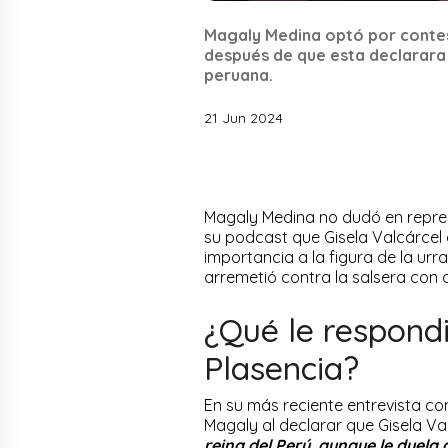
Magaly Medina optó por contes
después de que esta declarara qu
peruana.
21 Jun 2024
Magaly Medina no dudó en repren
su podcast que Gisela Valcárcel er
importancia a la figura de la urr
arremetió contra la salsera con 
¿Qué le respond
Plasencia?
En su más reciente entrevista co
Magaly al declarar que Gisela Val
reina del Perú, aunque le duela a