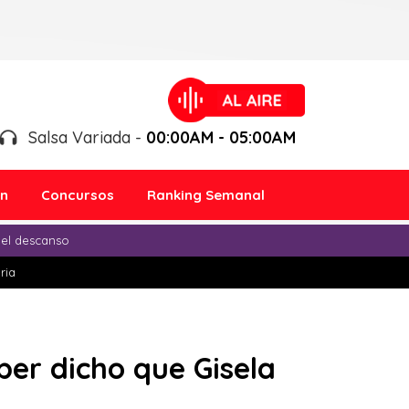
Salsa Variada -
00:00AM - 05:00AM
ón
Concursos
Ranking Semanal
 el descanso
ria
ber dicho que Gisela