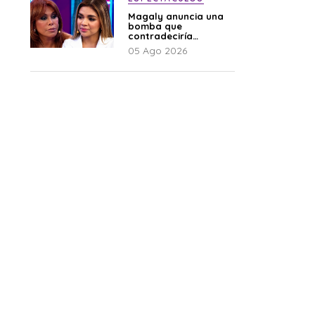
Magaly anuncia una
bomba que
contradeciría
comunicado de La
05 Ago 2026
Bella Luz: “Hay un
audio”