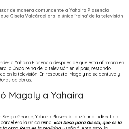
tar de manera contundente a Yahaira Plasencia
e Gisela Valcárcel era la única 'reina' de la televisión
der a Yahaira Plasencia después de que esta afirmara en
a la única reina de la televisión en el país, restando
aca en la televisión. En respuesta, Magaly no se contuvo y
duras palabras.
ió Magaly a Yahaira
n Sergio George, Yahaira Plasencia lanzó una indirecta a
cárcel era la única reina:
«Un beso para Gisela, que es la
 la otra. Pero es la realidad.»
señaló. Ante esto, la