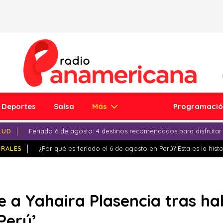
Deportes
Salsa
Más
Programaci
LUD
Feriado 6 de agosto: 4 destinos recomendados para disfrutar
IRALES
¿Por qué es feriado el 6 de agosto en Perú? Esta es la histo
 a Yahaira Plasencia tras ha
 Perú’