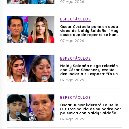
07 Ago 2026
ESPECTÁCULOS
Óscar Custodio pone en duda
video de Naldy Saldaña: “Hay
cosas que de repente se han
editado”
07 Ago 2026
ESPECTÁCULOS
Naldy Saldaña niega relación
con César Sánchez y evalúa
denunciar a su esposa: “Es una
difamación”
07 Ago 2026
ESPECTÁCULOS
Óscar Junior liderará La Bella
Luz tras salida de su padre por
polémica con Naldy Saldaña
07 Ago 2026