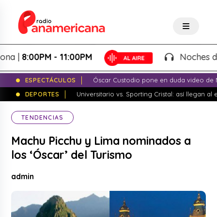
|
8:00PM - 11:00PM
Noches de Fant
ESPECTÁCULOS
Óscar Custodio pone en duda video de N
DEPORTES
Universitario vs. Sporting Cristal: así llegan a
TENDENCIAS
Machu Picchu y Lima nominados a
los ‘Óscar’ del Turismo
admin