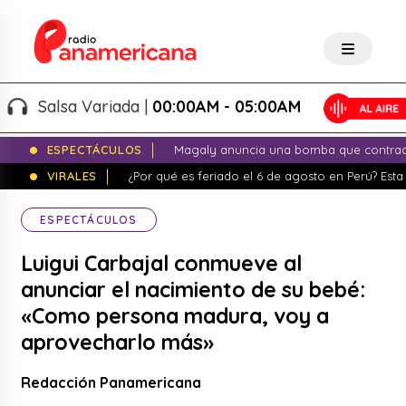
Salsa Variada |
00:00AM - 05:00AM
ESPECTÁCULOS
Magaly anuncia una bomba que contrade
VIRALES
¿Por qué es feriado el 6 de agosto en Perú? Esta 
ESPECTÁCULOS
Luigui Carbajal conmueve al
anunciar el nacimiento de su bebé:
«Como persona madura, voy a
aprovecharlo más»
Redacción Panamericana