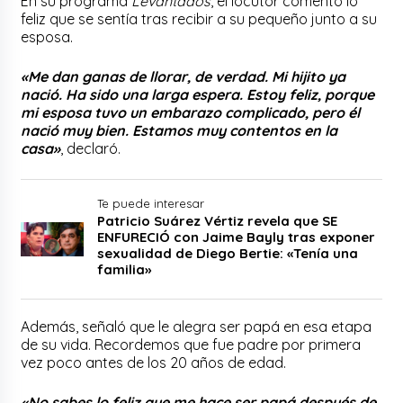
En su programa
Levantados
, el locutor comentó lo
feliz que se sentía tras recibir a su pequeño junto a su
esposa.
«Me dan ganas de llorar, de verdad. Mi hijito ya
nació. Ha sido una larga espera. Estoy feliz, porque
mi esposa tuvo un embarazo complicado, pero él
nació muy bien. Estamos muy contentos en la
casa»
, declaró.
Te puede interesar
Patricio Suárez Vértiz revela que SE
ENFURECIÓ con Jaime Bayly tras exponer
sexualidad de Diego Bertie: «Tenía una
familia»
Además, señaló que le alegra ser papá en esa etapa
de su vida. Recordemos que fue padre por primera
vez poco antes de los 20 años de edad.
«No sabes lo feliz que me hace ser papá después de