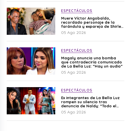
ESPECTÁCULOS
Muere Víctor Angobaldo,
recordado personaje de la
farándula y expareja de Shirley
Cherres
05 Ago 2026
ESPECTÁCULOS
Magaly anuncia una bomba
que contradeciría comunicado
de La Bella Luz: “Hay un audio”
05 Ago 2026
ESPECTÁCULOS
Ex integrantes de La Bella Luz
rompen su silencio tras
denuncia de Naldy: “Todo el
mundo lo sabía”
05 Ago 2026