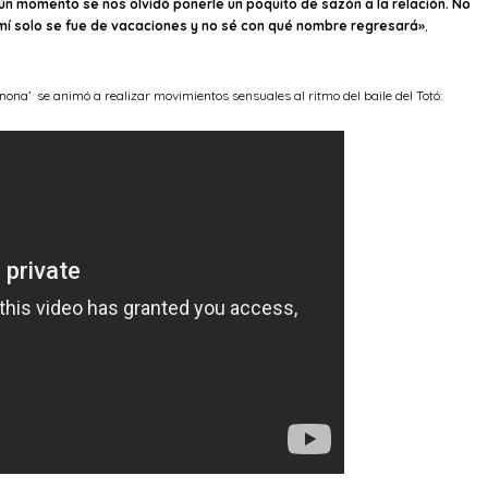
gún momento se nos olvidó ponerle un poquito de sazón a la relación. No
 mí solo se fue de vacaciones y no sé con qué nombre regresará»
,
nona’ se animó a realizar movimientos sensuales al ritmo del baile del Totó: