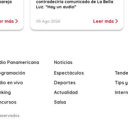
pareja
contradeciría comunicado de La Bella
Luz: “Hay un audio”
er más
Leer más
05 Ago 2026
dio Panamericana
Noticias
ogramación
Espectáculos
Tende
io en vivo
Deportes
Tips 
nking
Actualidad
Inter
ncursos
Salsa
Reservados.