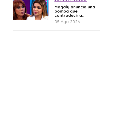
Magaly anuncia una
bomba que
contradeciría
comunicado de La
05 Ago 2026
Bella Luz: “Hay un
audio”