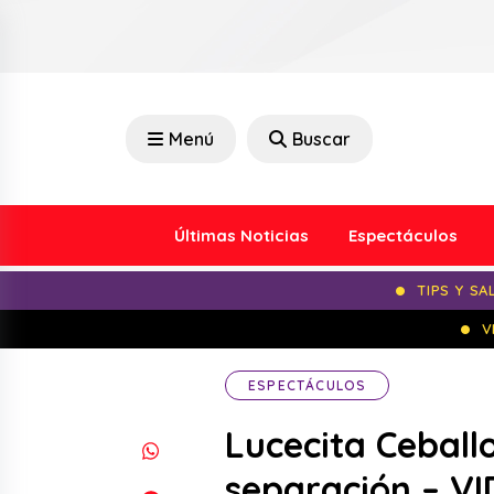
Menú
Buscar
Últimas Noticias
Espectáculos
TIPS Y SA
V
ESPECTÁCULOS
Lucecita Ceball
separación – V