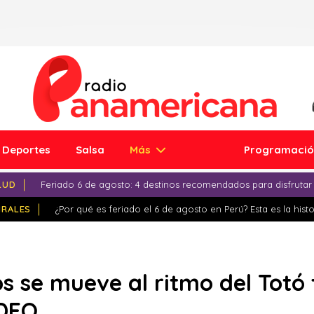
Deportes
Salsa
Más
Programaci
LUD
Feriado 6 de agosto: 4 destinos recomendados para disfrutar
IRALES
¿Por qué es feriado el 6 de agosto en Perú? Esta es la histo
os se mueve al ritmo del Totó
IDEO