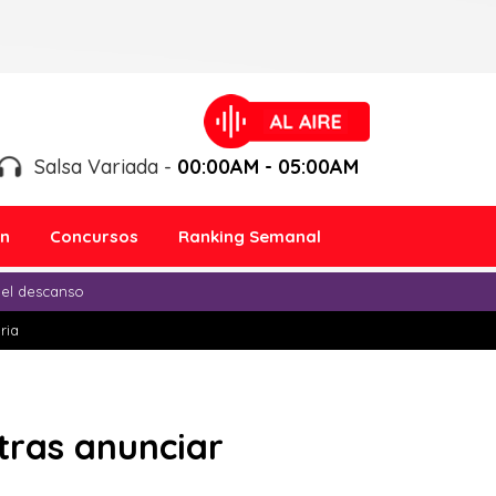
Salsa Variada -
00:00AM - 05:00AM
ón
Concursos
Ranking Semanal
 el descanso
ria
 tras anunciar