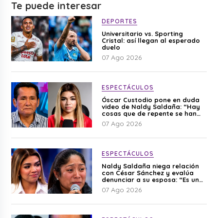
Te puede interesar
DEPORTES
Universitario vs. Sporting
Cristal: así llegan al esperado
duelo
07 Ago 2026
ESPECTÁCULOS
Óscar Custodio pone en duda
video de Naldy Saldaña: “Hay
cosas que de repente se han
editado”
07 Ago 2026
ESPECTÁCULOS
Naldy Saldaña niega relación
con César Sánchez y evalúa
denunciar a su esposa: “Es una
difamación”
07 Ago 2026