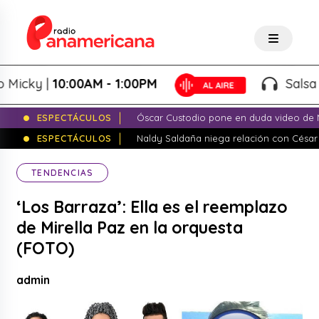
ky |
10:00AM - 1:00PM
Salsa de Pe
ESPECTÁCULOS
Óscar Custodio pone en duda video de N
ESPECTÁCULOS
Naldy Saldaña niega relación con César
TENDENCIAS
‘Los Barraza’: Ella es el reemplazo
de Mirella Paz en la orquesta
(FOTO)
admin