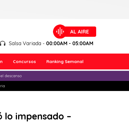
Salsa Variada -
00:00AM - 05:00AM
ón
Concursos
Ranking Semanal
 el descanso
ria
ó lo impensado –