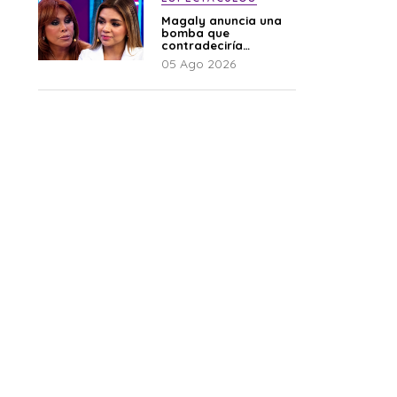
Magaly anuncia una
bomba que
contradeciría
comunicado de La
05 Ago 2026
Bella Luz: “Hay un
audio”