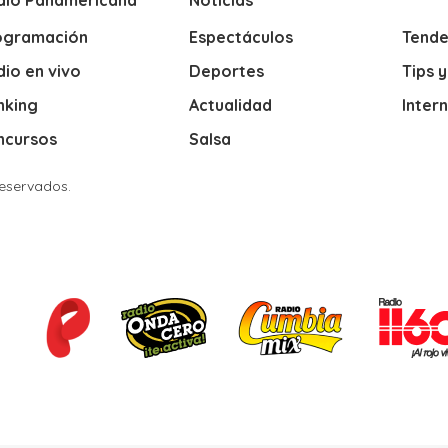
dio Panamericana
Noticias
ogramación
Espectáculos
Tende
io en vivo
Deportes
Tips 
nking
Actualidad
Inter
ncursos
Salsa
Reservados.