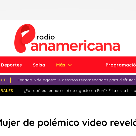
Deportes
Salsa
Más
Programaci
LUD
Feriado 6 de agosto: 4 destinos recomendados para disfrutar
IRALES
¿Por qué es feriado el 6 de agosto en Perú? Esta es la histo
Mujer de polémico video revel