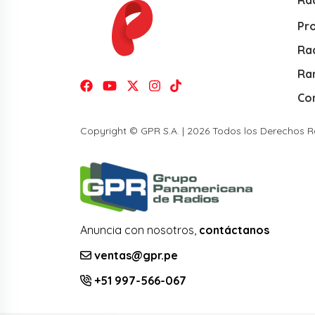
Ra
Pr
Rad
Ra
Co
Copyright © GPR S.A. | 2026 Todos los Derechos 
Anuncia con nosotros,
contáctanos
ventas@gpr.pe
+51 997-566-067