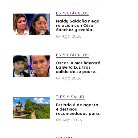
ESPECTÁCULOS
Naldy Saldaña niega
relación con César
Sánchez y evalúa
denunciar a su
07 Ago 2026
esposa: “Es una
difamación”
ESPECTÁCULOS
Óscar Junior liderará
La Bella Luz tras
salida de su padre
por polémica con
07 Ago 2026
Naldy Saldaña
TIPS Y SALUD
Feriado 6 de agosto:
4 destinos
recomendados para
disfrutar el descanso
06 Ago 2026