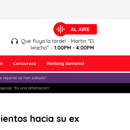
Que fluya la tarde! - Martin "El
Wacho" -
1:00PM - 4:00PM
ón
Concursos
Ranking Semanal
e repente se han editado”
esposa: “Es una difamación”
mientos hacia su ex