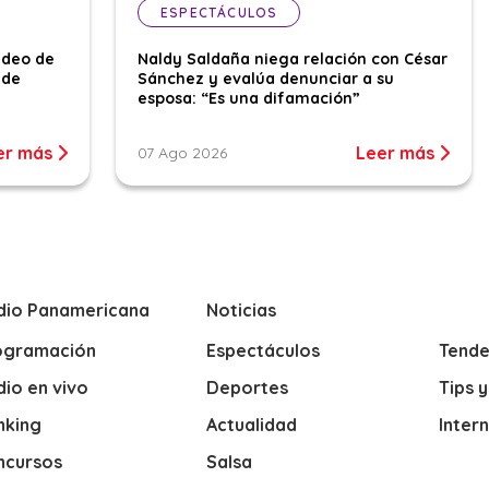
ESPECTÁCULOS
ideo de
Naldy Saldaña niega relación con César
 de
Sánchez y evalúa denunciar a su
esposa: “Es una difamación”
er más
Leer más
07 Ago 2026
dio Panamericana
Noticias
ogramación
Espectáculos
Tende
io en vivo
Deportes
Tips 
nking
Actualidad
Inter
ncursos
Salsa