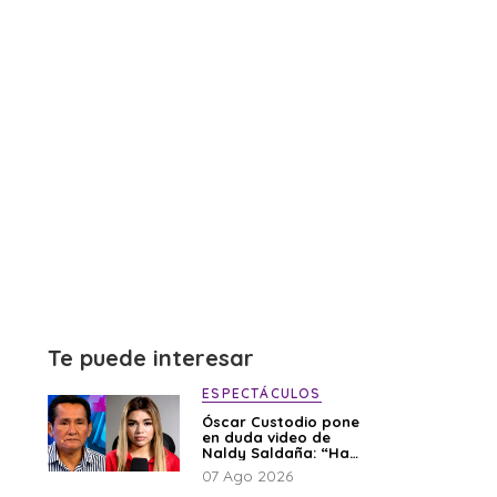
Te puede interesar
ESPECTÁCULOS
Óscar Custodio pone
en duda video de
Naldy Saldaña: “Hay
cosas que de repente
07 Ago 2026
se han editado”