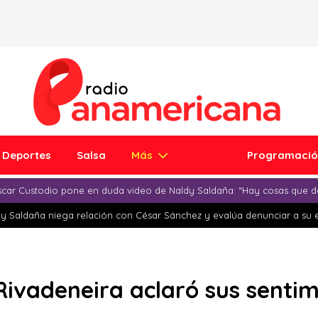
Deportes
Salsa
Más
Programaci
car Custodio pone en duda video de Naldy Saldaña: “Hay cosas que d
y Saldaña niega relación con César Sánchez y evalúa denunciar a su 
 Rivadeneira aclaró sus senti