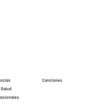
ncias
Canciones
y Salud
nacionales