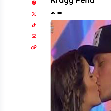
Krayg Peña
admin