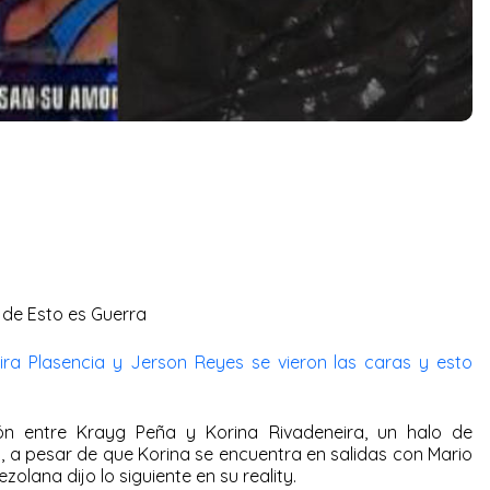
t de Esto es Guerra
aira Plasencia y Jerson Reyes se vieron las caras y esto
ón entre Krayg Peña y Korina Rivadeneira, un halo de
, a pesar de que Korina se encuentra en salidas con Mario
zolana dijo lo siguiente en su reality.