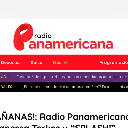
Deportes
Salsa
Más
Programaci
LUD
Feriado 6 de agosto: 4 destinos recomendados para disfrutar
IRALES
¿Por qué es feriado el 6 de agosto en Perú? Esta es la histo
AÑANAS!: Radio Panamericana