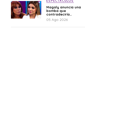
ESPECTÁCULOS
Magaly anuncia una
bomba que
contradeciría
comunicado de La
05 Ago 2026
Bella Luz: “Hay un
audio”