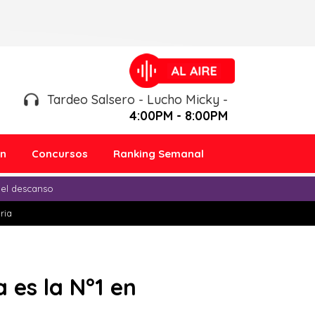
Tardeo Salsero - Lucho Micky -
4:00PM - 8:00PM
ón
Concursos
Ranking Semanal
 el descanso
ria
 es la N°1 en