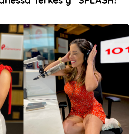
anessa Terkes y “SPLASH!”