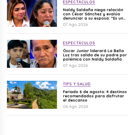
ESPECTÁCULOS
Naldy Saldaña niega relación
con César Sánchez y evalúa
denunciar a su esposa: “Es una
difamación”
07 Ago 2026
ESPECTÁCULOS
Óscar Junior liderará La Bella
Luz tras salida de su padre por
polémica con Naldy Saldaña
07 Ago 2026
TIPS Y SALUD
Feriado 6 de agosto: 4 destinos
recomendados para disfrutar
el descanso
06 Ago 2026