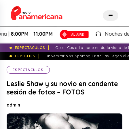
8:00PM - 11:00PM
Noches de Fanta
ESPECTÁCULOS
Óscar Custodio pone en duda video de N
DEPORTES
Universitario vs. Sporting Cristal: así llegan a
ESPECTÁCULOS
Leslie Shaw y su novio en candente
sesión de fotos – FOTOS
admin