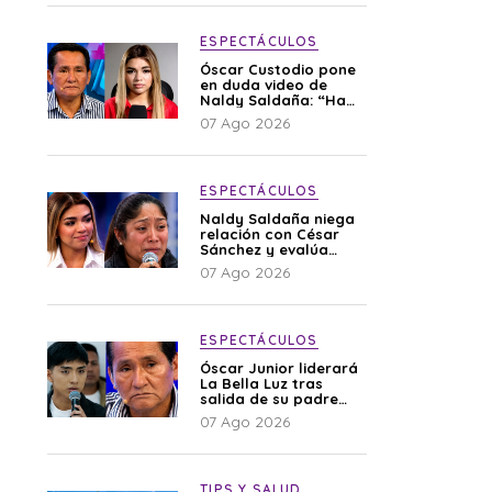
ESPECTÁCULOS
Óscar Custodio pone
en duda video de
Naldy Saldaña: “Hay
cosas que de repente
07 Ago 2026
se han editado”
ESPECTÁCULOS
Naldy Saldaña niega
relación con César
Sánchez y evalúa
denunciar a su
07 Ago 2026
esposa: “Es una
difamación”
ESPECTÁCULOS
Óscar Junior liderará
La Bella Luz tras
salida de su padre
por polémica con
07 Ago 2026
Naldy Saldaña
TIPS Y SALUD