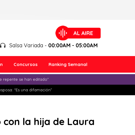
Salsa Variada -
00:00AM - 05:00AM
ón
Concursos
Ranking Semanal
e repente se han editado”
esposa: “Es una difamación”
 con la hija de Laura