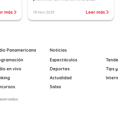
er más
Leer más
18 Nov 2025
dio Panamericana
Noticias
ogramación
Espectáculos
Tende
io en vivo
Deportes
Tips 
nking
Actualidad
Inter
ncursos
Salsa
Reservados.