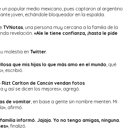
e un popular medio mexicano, pues captaron al argentino
ante joven, echándole bloqueador en la espalda.
de
TVNotas
, una persona muy cercana a la familia de la
nda revelación.
«Ale le tiene confianza, ¡hasta le pide
u molestia en
Twitter
.
losa que mis hijas ️lo que más amo en el mundo
, qué
, escribió.
 Rizt Carlton de Cancún vendan fotos
a y así se dicen los mejores», agregó.
as de vomitar
, en base a gente sin nombre mienten. Mi
da», afirmó.
familia informó. Jajaja. Yo no tengo amigas, ninguna.
nes»
, finalizó.