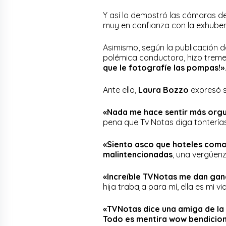
Y así lo demostró las cámaras d
muy en confianza con la exhuber
Asimismo, según la publicación 
polémica conductora, hizo treme
que le fotografíe las pompas!»
.
Ante ello,
Laura Bozzo
expresó s
«Nada me hace sentir más orgul
pena que Tv Notas diga tonterías»
«Siento asco que hoteles como
malintencionadas
, una vergüenz
«Increíble TVNotas me dan gan
hija trabaja para mí, ella es mi vi
«TVNotas dice una amiga de la 
Todo es mentira wow bendicio