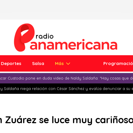
Deportes
Salsa
Más
Programaci
car Custodio pone en duda video de Naldy Saldaña: “Hay cosas que d
y Saldaña niega relación con César Sánchez y evalúa denunciar a su 
n Zuárez se luce muy cariñoso