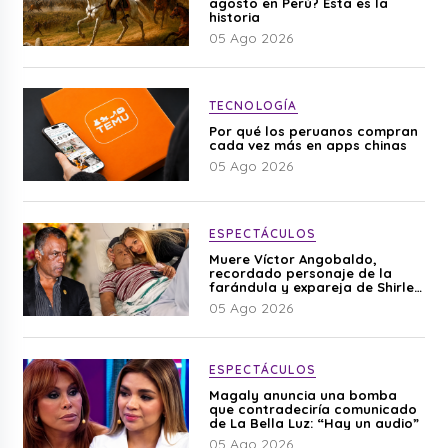
agosto en Perú? Esta es la
historia
05 Ago 2026
TECNOLOGÍA
Por qué los peruanos compran
cada vez más en apps chinas
05 Ago 2026
ESPECTÁCULOS
Muere Víctor Angobaldo,
recordado personaje de la
farándula y expareja de Shirley
Cherres
05 Ago 2026
ESPECTÁCULOS
Magaly anuncia una bomba
que contradeciría comunicado
de La Bella Luz: “Hay un audio”
05 Ago 2026