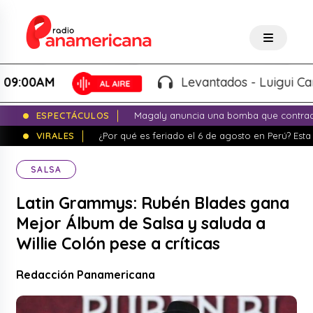
0AM
Levantados - Luigui Carbajal
ESPECTÁCULOS
Magaly anuncia una bomba que contrade
VIRALES
¿Por qué es feriado el 6 de agosto en Perú? Esta 
SALSA
Latin Grammys: Rubén Blades gana
Mejor Álbum de Salsa y saluda a
Willie Colón pese a críticas
Redacción Panamericana