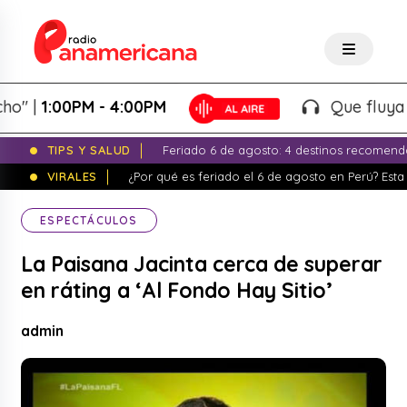
|
1:00PM - 4:00PM
Que fluya la ta
TIPS Y SALUD
Feriado 6 de agosto: 4 destinos recomend
VIRALES
¿Por qué es feriado el 6 de agosto en Perú? Esta 
ESPECTÁCULOS
La Paisana Jacinta cerca de superar
en ráting a ‘Al Fondo Hay Sitio’
admin