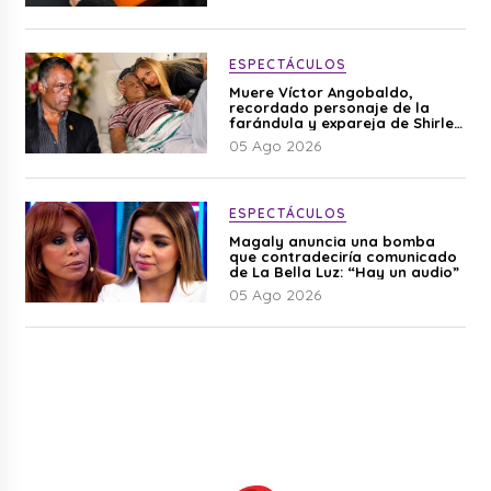
ESPECTÁCULOS
Muere Víctor Angobaldo,
recordado personaje de la
farándula y expareja de Shirley
Cherres
05 Ago 2026
ESPECTÁCULOS
Magaly anuncia una bomba
que contradeciría comunicado
de La Bella Luz: “Hay un audio”
05 Ago 2026