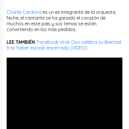
Charlie Cardona
es un ex integrante de la orquesta
Niche, el cantante se ha ganado el corazón de
muchos en este país y sus temas se están
convirtiendo en los más pedidos.
LEE TAMBIÉN
:
Facebook Viral: Oso celebra su libertad
tras haber estado encerrado (VIDEO)