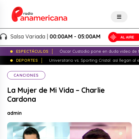
Salsa Variada |
00:00AM - 05:00AM
ESPECTÁCULOS
Óscar Custodio pone en duda video de N
DEPORTES
Universitario vs. Sporting Cristal: así llegan a
CANCIONES
La Mujer de Mi Vida – Charlie
Cardona
admin