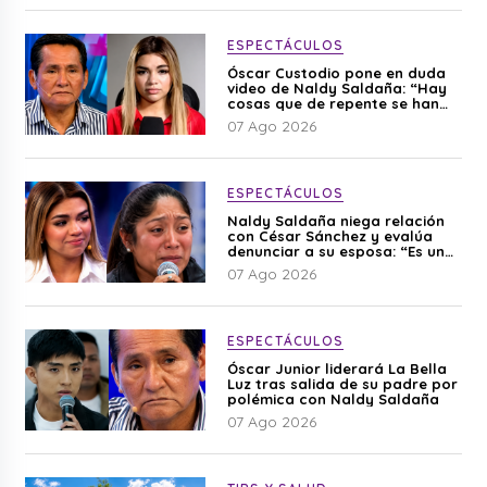
ESPECTÁCULOS
Óscar Custodio pone en duda
video de Naldy Saldaña: “Hay
cosas que de repente se han
editado”
07 Ago 2026
ESPECTÁCULOS
Naldy Saldaña niega relación
con César Sánchez y evalúa
denunciar a su esposa: “Es una
difamación”
07 Ago 2026
ESPECTÁCULOS
Óscar Junior liderará La Bella
Luz tras salida de su padre por
polémica con Naldy Saldaña
07 Ago 2026