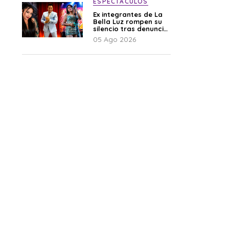
ESPECTÁCULOS
Ex integrantes de La
Bella Luz rompen su
silencio tras denuncia
de Naldy: “Todo el
05 Ago 2026
mundo lo sabía”