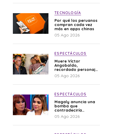
TECNOLOGÍA
Por qué los peruanos
compran cada vez
más en apps chinas
05 Ago 2026
ESPECTÁCULOS
Muere Víctor
Angobaldo,
recordado personaje
de la farándula y
05 Ago 2026
expareja de Shirley
Cherres
ESPECTÁCULOS
Magaly anuncia una
bomba que
contradeciría
comunicado de La
05 Ago 2026
Bella Luz: “Hay un
audio”