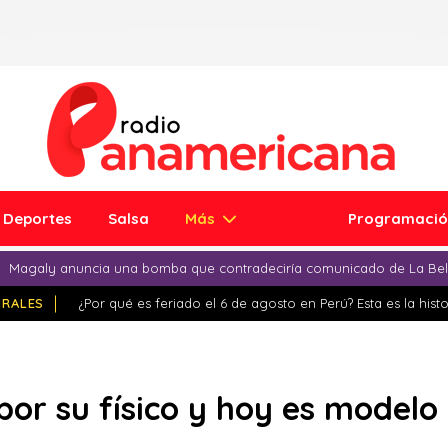
Deportes
Salsa
Más
Programaci
Magaly anuncia una bomba que contradeciría comunicado de La Bell
IRALES
¿Por qué es feriado el 6 de agosto en Perú? Esta es la histo
or su físico y hoy es modelo 