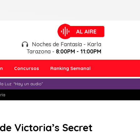
Noches de Fantasía - Karla
Tarazona -
8:00PM - 11:00PM
ón
Concursos
Ranking Semanal
a Luz: “Hay un audio”
ria
de Victoria’s Secret