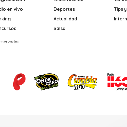
io en vivo
Deportes
Tips 
nking
Actualidad
Inter
ncursos
Salsa
Reservados.