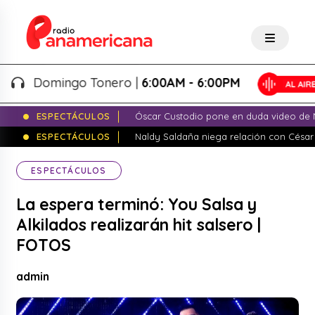
Domingo Tonero |
6:00AM - 6:00PM
ESPECTÁCULOS
Óscar Custodio pone en duda video de N
ESPECTÁCULOS
Naldy Saldaña niega relación con César
ESPECTÁCULOS
La espera terminó: You Salsa y
Alkilados realizarán hit salsero |
FOTOS
admin