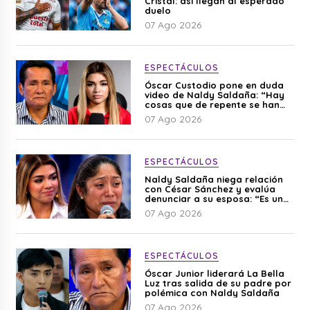
Cristal: así llegan al esperado
duelo
07 Ago 2026
ESPECTÁCULOS
Óscar Custodio pone en duda
video de Naldy Saldaña: “Hay
cosas que de repente se han
editado”
07 Ago 2026
ESPECTÁCULOS
Naldy Saldaña niega relación
con César Sánchez y evalúa
denunciar a su esposa: “Es una
difamación”
07 Ago 2026
ESPECTÁCULOS
Óscar Junior liderará La Bella
Luz tras salida de su padre por
polémica con Naldy Saldaña
07 Ago 2026