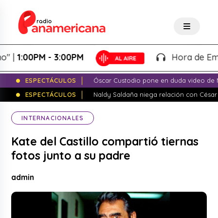
1:00PM - 3:00PM
Hora de Emprend
ESPECTÁCULOS
Óscar Custodio pone en duda video de N
ESPECTÁCULOS
Naldy Saldaña niega relación con César
INTERNACIONALES
Kate del Castillo compartió tiernas
fotos junto a su padre
admin