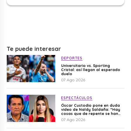
Te puede interesar
DEPORTES
Universitario vs. Sporting
Cristal: así llegan al esperado
duelo
07 Ago 2026
ESPECTÁCULOS
Óscar Custodio pone en duda
video de Naldy Saldaña: “Hay
cosas que de repente se han
editado”
07 Ago 2026