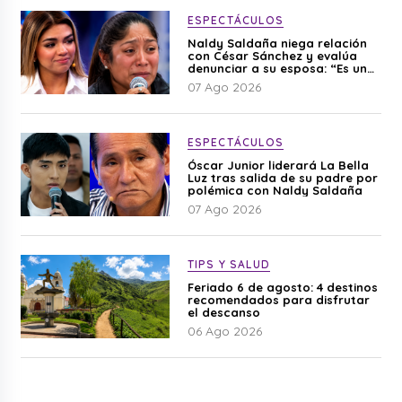
ESPECTÁCULOS
Naldy Saldaña niega relación
con César Sánchez y evalúa
denunciar a su esposa: “Es una
difamación”
07 Ago 2026
ESPECTÁCULOS
Óscar Junior liderará La Bella
Luz tras salida de su padre por
polémica con Naldy Saldaña
07 Ago 2026
TIPS Y SALUD
Feriado 6 de agosto: 4 destinos
recomendados para disfrutar
el descanso
06 Ago 2026