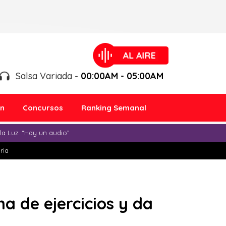
Salsa Variada -
00:00AM - 05:00AM
ón
Concursos
Ranking Semanal
a Luz: “Hay un audio”
ria
a de ejercicios y da