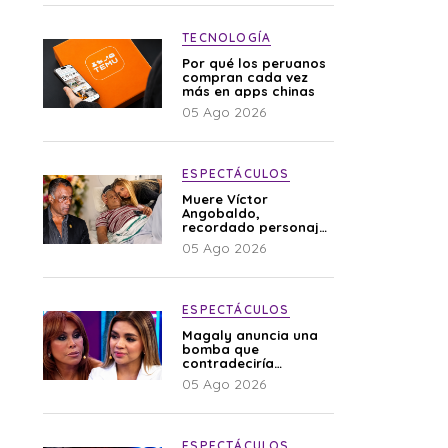
TECNOLOGÍA
Por qué los peruanos
compran cada vez
más en apps chinas
05 Ago 2026
ESPECTÁCULOS
Muere Víctor
Angobaldo,
recordado personaje
de la farándula y
05 Ago 2026
expareja de Shirley
Cherres
ESPECTÁCULOS
Magaly anuncia una
bomba que
contradeciría
comunicado de La
05 Ago 2026
Bella Luz: “Hay un
audio”
ESPECTÁCULOS