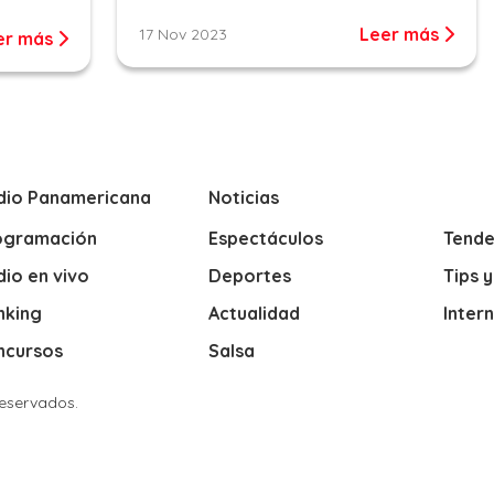
Leer más
17 Nov 2023
er más
dio Panamericana
Noticias
ogramación
Espectáculos
Tende
io en vivo
Deportes
Tips 
nking
Actualidad
Inter
ncursos
Salsa
Reservados.