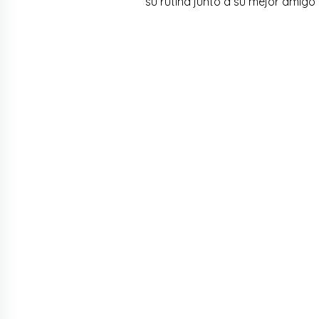
su rutina junto a su mejor amigo 