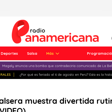
Deportes
Salsa
Más
Programaci
Magaly anuncia una bomba que contradeciría comunicado de La Bell
IRALES
¿Por qué es feriado el 6 de agosto en Perú? Esta es la histo
alsera muestra divertida rutin
(VIDEO)