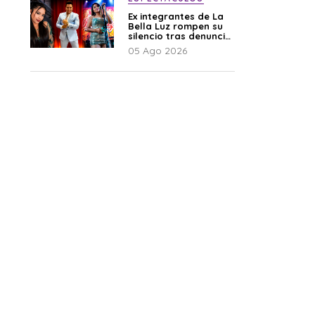
Ex integrantes de La
Bella Luz rompen su
silencio tras denuncia
de Naldy: “Todo el
05 Ago 2026
mundo lo sabía”