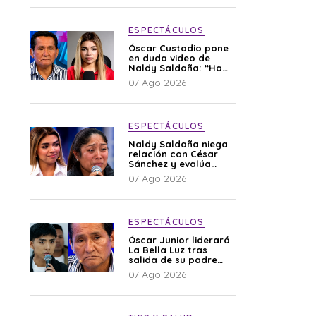
ESPECTÁCULOS
Óscar Custodio pone
en duda video de
Naldy Saldaña: “Hay
cosas que de repente
07 Ago 2026
se han editado”
ESPECTÁCULOS
Naldy Saldaña niega
relación con César
Sánchez y evalúa
denunciar a su
07 Ago 2026
esposa: “Es una
difamación”
ESPECTÁCULOS
Óscar Junior liderará
La Bella Luz tras
salida de su padre
por polémica con
07 Ago 2026
Naldy Saldaña