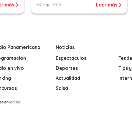
er más
Leer más
07 Ago 2026
dio Panamericana
Noticias
ogramación
Espectáculos
Tende
io en vivo
Deportes
Tips 
nking
Actualidad
Inter
ncursos
Salsa
Reservados.