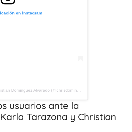
licación en Instagram
Una publicación compartida por Christian Dominguez Alvarado (@chrisdominguezof)
os usuarios ante la
e Karla Tarazona y Christian