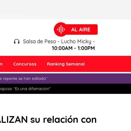
Salsa de Peso - Lucho Micky -
10:00AM - 1:00PM
ón
Concursos
Ranking Semanal
e repente se han editado”
esposa: “Es una difamación”
LIZAN su relación con