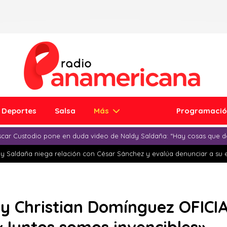
Deportes
Salsa
Más
Programaci
car Custodio pone en duda video de Naldy Saldaña: “Hay cosas que d
y Saldaña niega relación con César Sánchez y evalúa denunciar a su 
y Christian Domínguez OFICIA