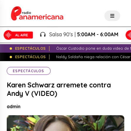
Salsa 90's |
5:00AM - 6:00AM
ESPECTÁCULOS
Óscar Custodio pone en duda video de N
ESPECTÁCULOS
Naldy Saldaña niega relación con César
ESPECTÁCULOS
Karen Schwarz arremete contra
Andy V (VIDEO)
admin