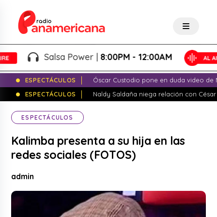
Salsa Power |
8:00PM - 12:00AM
ESPECTÁCULOS
Óscar Custodio pone en duda video de N
ESPECTÁCULOS
Naldy Saldaña niega relación con César
ESPECTÁCULOS
Kalimba presenta a su hija en las
redes sociales (FOTOS)
admin