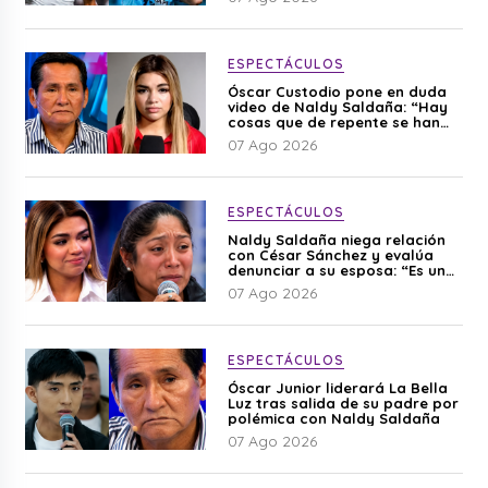
ESPECTÁCULOS
Óscar Custodio pone en duda
video de Naldy Saldaña: “Hay
cosas que de repente se han
editado”
07 Ago 2026
ESPECTÁCULOS
Naldy Saldaña niega relación
con César Sánchez y evalúa
denunciar a su esposa: “Es una
difamación”
07 Ago 2026
ESPECTÁCULOS
Óscar Junior liderará La Bella
Luz tras salida de su padre por
polémica con Naldy Saldaña
07 Ago 2026