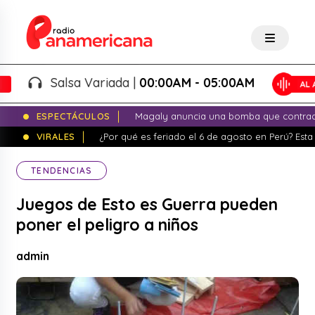
Salsa Variada |
00:00AM - 05:00AM
ESPECTÁCULOS
Magaly anuncia una bomba que contrade
VIRALES
¿Por qué es feriado el 6 de agosto en Perú? Esta 
TENDENCIAS
Juegos de Esto es Guerra pueden
poner el peligro a niños
admin