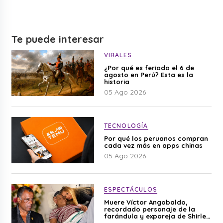
Te puede interesar
VIRALES
¿Por qué es feriado el 6 de
agosto en Perú? Esta es la
historia
05 Ago 2026
TECNOLOGÍA
Por qué los peruanos compran
cada vez más en apps chinas
05 Ago 2026
ESPECTÁCULOS
Muere Víctor Angobaldo,
recordado personaje de la
farándula y expareja de Shirley
Cherres