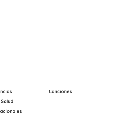
ncias
Canciones
y Salud
nacionales