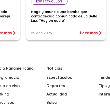
ESPECTÁCULOS
dado
Magaly anuncia una bomba que
pareja
contradeciría comunicado de La Bella
Luz: “Hay un audio”
er más
Leer más
05 Ago 2026
dio Panamericana
Noticias
ogramación
Espectáculos
Tende
io en vivo
Deportes
Tips 
nking
Actualidad
Inter
ncursos
Salsa