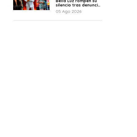
Bella Luz rompen su
silencio tras denuncia
de Naldy: “Todo el
05 Ago 2026
mundo lo sabía”