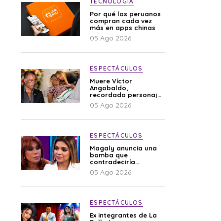
TECNOLOGÍA
Por qué los peruanos
compran cada vez
más en apps chinas
05 Ago 2026
ESPECTÁCULOS
Muere Víctor
Angobaldo,
recordado personaje
de la farándula y
05 Ago 2026
expareja de Shirley
Cherres
ESPECTÁCULOS
Magaly anuncia una
bomba que
contradeciría
comunicado de La
05 Ago 2026
Bella Luz: “Hay un
audio”
ESPECTÁCULOS
Ex integrantes de La