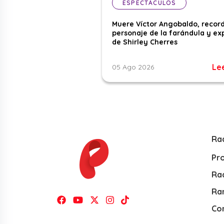
ESPECTÁCULOS
Muere Víctor Angobaldo, recor
personaje de la farándula y ex
de Shirley Cherres
Le
05 Ago 2026
Ra
Pr
Rad
Ra
Co