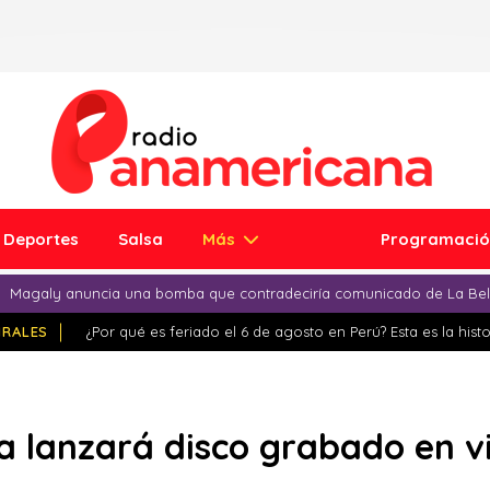
Deportes
Salsa
Más
Programaci
Magaly anuncia una bomba que contradeciría comunicado de La Bell
IRALES
¿Por qué es feriado el 6 de agosto en Perú? Esta es la histo
a lanzará disco grabado en v