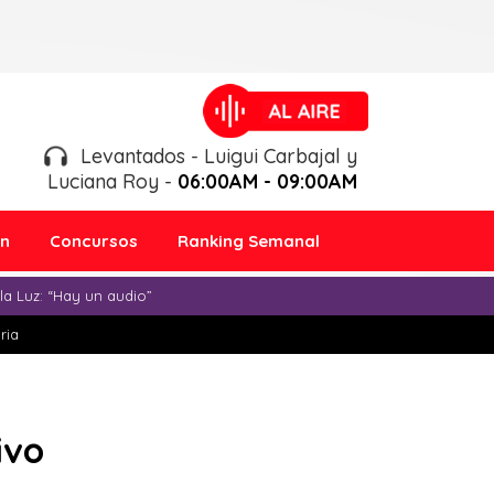
Levantados - Luigui Carbajal y
Luciana Roy -
06:00AM - 09:00AM
ón
Concursos
Ranking Semanal
a Luz: “Hay un audio”
ria
ivo