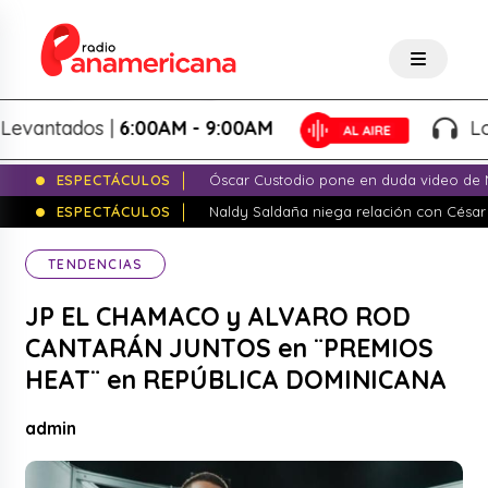
ntados |
6:00AM - 9:00AM
Lo Mej
ESPECTÁCULOS
Óscar Custodio pone en duda video de N
ESPECTÁCULOS
Naldy Saldaña niega relación con César
TENDENCIAS
JP EL CHAMACO y ALVARO ROD
CANTARÁN JUNTOS en ¨PREMIOS
HEAT¨ en REPÚBLICA DOMINICANA
admin