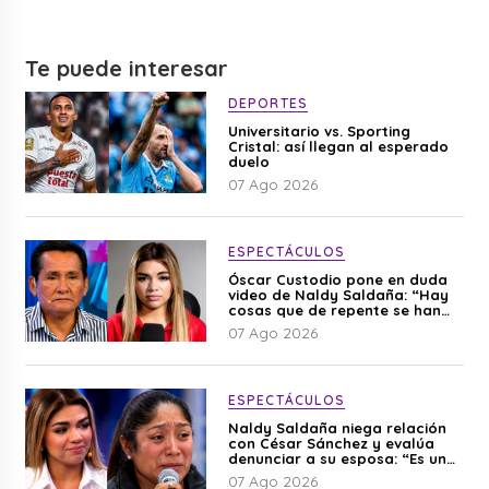
Te puede interesar
DEPORTES
Universitario vs. Sporting
Cristal: así llegan al esperado
duelo
07 Ago 2026
ESPECTÁCULOS
Óscar Custodio pone en duda
video de Naldy Saldaña: “Hay
cosas que de repente se han
editado”
07 Ago 2026
ESPECTÁCULOS
Naldy Saldaña niega relación
con César Sánchez y evalúa
denunciar a su esposa: “Es una
difamación”
07 Ago 2026