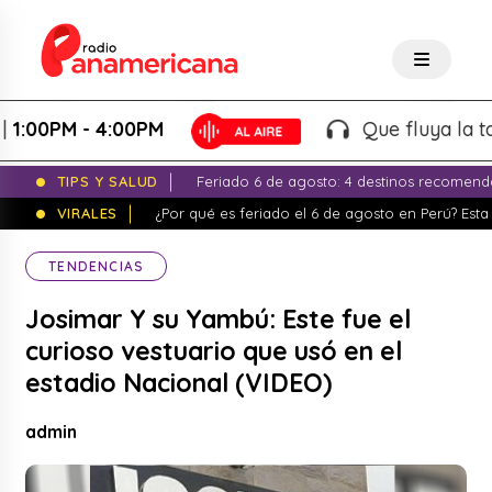
PM - 4:00PM
Que fluya la tarde! -
TIPS Y SALUD
Feriado 6 de agosto: 4 destinos recomend
VIRALES
¿Por qué es feriado el 6 de agosto en Perú? Esta 
TENDENCIAS
Josimar Y su Yambú: Este fue el
curioso vestuario que usó en el
estadio Nacional (VIDEO)
admin