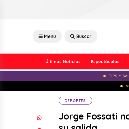
Menú
Buscar
Últimas Noticias
Espectáculos
TIPS Y SA
V
DEPORTES
Jorge Fossati 
su salida