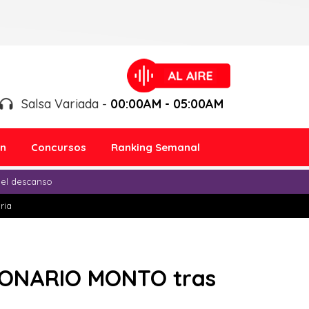
Salsa Variada -
00:00AM - 05:00AM
ón
Concursos
Ranking Semanal
 el descanso
ria
LLONARIO MONTO tras