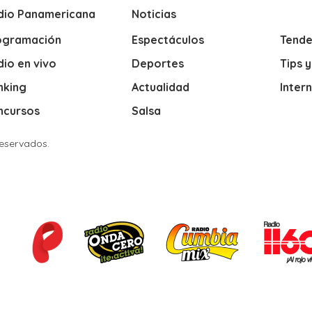
dio Panamericana
Noticias
ogramación
Espectáculos
Tende
io en vivo
Deportes
Tips 
nking
Actualidad
Inter
ncursos
Salsa
Reservados.