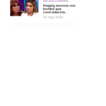
Magaly anuncia una
bomba que
contradeciría
comunicado de La
05 Ago 2026
Bella Luz: “Hay un
audio”