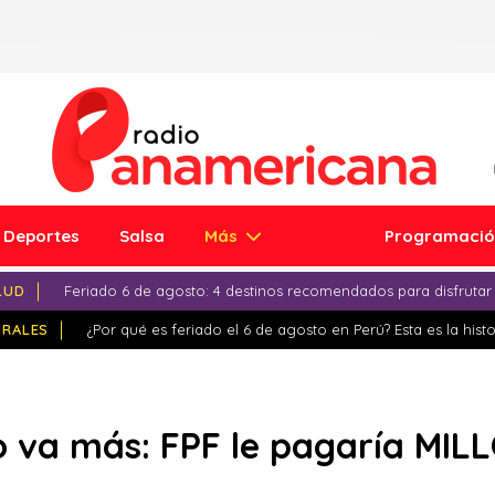
Deportes
Salsa
Más
Programaci
LUD
Feriado 6 de agosto: 4 destinos recomendados para disfrutar
IRALES
¿Por qué es feriado el 6 de agosto en Perú? Esta es la histo
no va más: FPF le pagaría MI