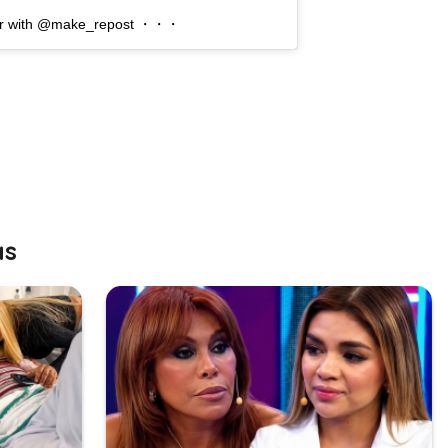
ador with @make_repost ・・・
as