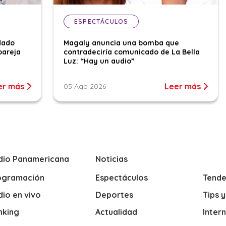
ESPECTÁCULOS
dado
Magaly anuncia una bomba que
pareja
contradeciría comunicado de La Bella
Luz: “Hay un audio”
er más
Leer más
05 Ago 2026
dio Panamericana
Noticias
ogramación
Espectáculos
Tende
io en vivo
Deportes
Tips 
nking
Actualidad
Inter