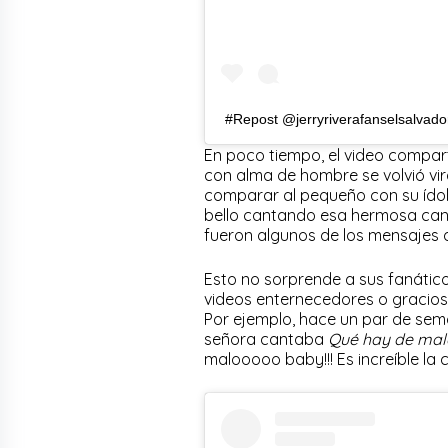
#Repost @jerryriverafanselsalv
En poco tiempo, el video compart
con alma de hombre se volvió vira
comparar al pequeño con su ídolo.
bello cantando esa hermosa canc
fueron algunos de los mensajes q
Esto no sorprende a sus fanátic
videos enternecedores o gracios
Por ejemplo, hace un par de sem
señora cantaba
Qué hay de mal
malooooo baby!!! Es increíble la c