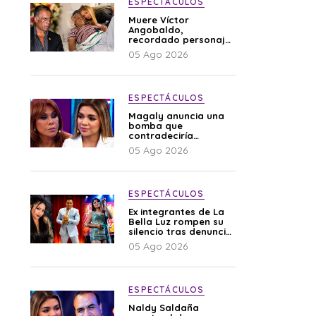
ESPECTÁCULOS
Muere Víctor
Angobaldo,
recordado personaje
de la farándula y
05 Ago 2026
expareja de Shirley
Cherres
ESPECTÁCULOS
Magaly anuncia una
bomba que
contradeciría
comunicado de La
05 Ago 2026
Bella Luz: “Hay un
audio”
ESPECTÁCULOS
Ex integrantes de La
Bella Luz rompen su
silencio tras denuncia
de Naldy: “Todo el
05 Ago 2026
mundo lo sabía”
ESPECTÁCULOS
Naldy Saldaña