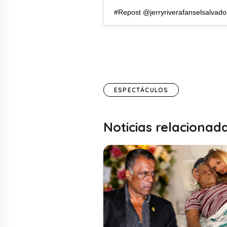
#Repost @jerryriverafanselsalv
ESPECTÁCULOS
Noticias relacionad