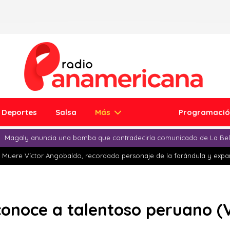
Deportes
Salsa
Más
Programaci
Magaly anuncia una bomba que contradeciría comunicado de La Bell
Muere Víctor Angobaldo, recordado personaje de la farándula y expar
conoce a talentoso peruano (