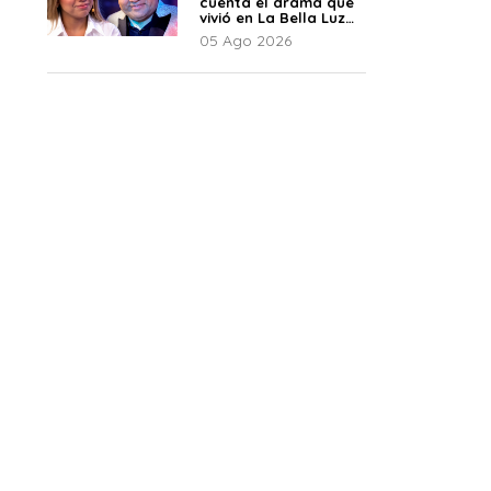
cuenta el drama que
vivió en La Bella Luz
tras denuncia al
05 Ago 2026
director musical: “No
me parece justo”