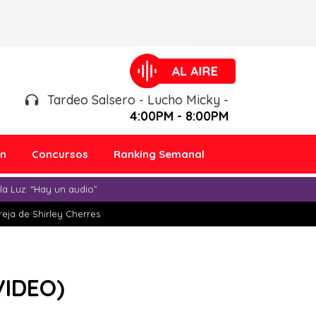
Tardeo Salsero - Lucho Micky -
4:00PM - 8:00PM
ón
Concursos
Ranking Semanal
a Luz: “Hay un audio”
eja de Shirley Cherres
VIDEO)